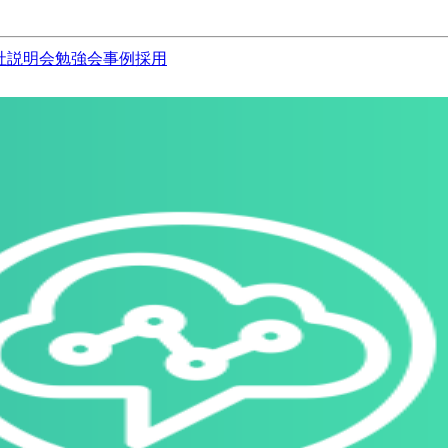
社説明会
勉強会
事例
採用