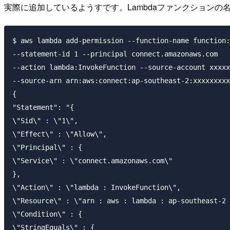
実際に追加しているようすです。Lambdaファンクションの
$ aws lambda add-permission --function-name function:
--statement-id 1 --principal connect.amazonaws.com

--action lambda:InvokeFunction --source-account xxxxx
--source-arn arn:aws:connect:ap-southeast-2:xxxxxxxxx
{

"Statement": "{

\"Sid\" : \"1\",

\"Effect\" : \"Allow\",

\"Principal\" : {

\"Service\" : \"connect.amazonaws.com\"

},

\"Action\" : \"lambda : InvokeFunction\",

\"Resource\" : \"arn : aws : lambda : ap-southeast-2 
\"Condition\" : {

\"StringEquals\" : {
