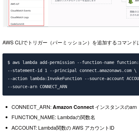
AWS CLIでトリガー（パーミッション）を追加するコマン
$ aws lambda add-permission --function-name function:
--statement-id 1 --principal connect.amazonaws.com \

--action lambda:InvokeFunction --source-account ACCOU
CONNECT_ARN:
Amazon Connect
インスタンスのarn
FUNCTION_NAME: Lambdaの関数名
ACCOUNT: Lambda関数の AWS アカウントID