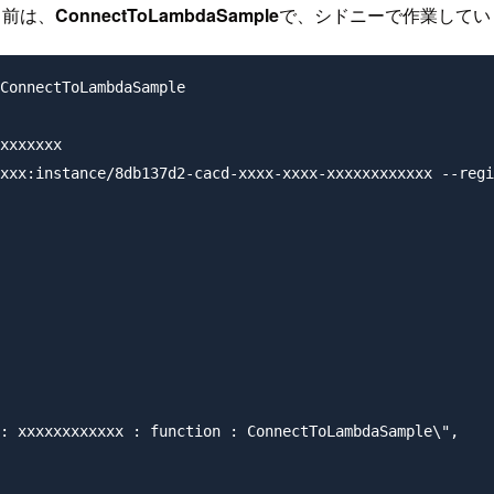
名前は、
ConnectToLambdaSample
で、シドニーで作業してい
ConnectToLambdaSample

xxxxxxx

xxx:instance/8db137d2-cacd-xxxx-xxxx-xxxxxxxxxxxx --regi
: xxxxxxxxxxxx : function : ConnectToLambdaSample\",
