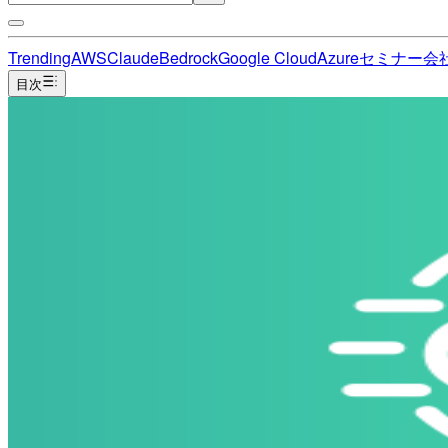
Trending
AWS
Claude
Bedrock
Google Cloud
Azure
セミナー
会
目次