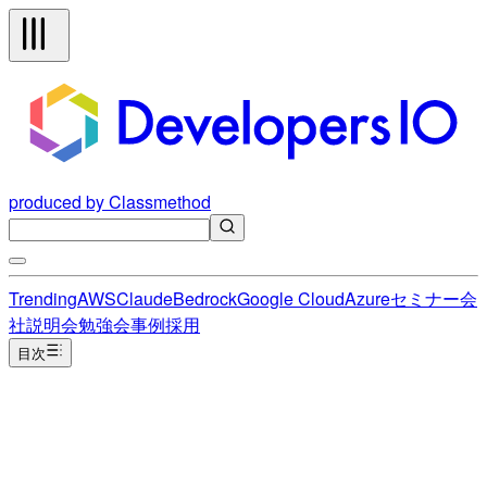
produced by Classmethod
Trending
AWS
Claude
Bedrock
Google Cloud
Azure
セミナー
会
社説明会
勉強会
事例
採用
目次