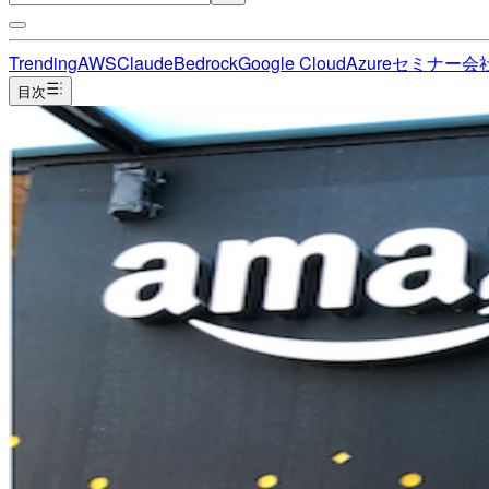
Trending
AWS
Claude
Bedrock
Google Cloud
Azure
セミナー
会
目次