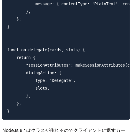
            message: { contentType: 'PlainText', cont
        },

    };

}

function delegate(cards, slots) {

    return {

        "sessionAttributes": makeSessionAttributes(ca
        dialogAction: {

            type: 'Delegate',

            slots,

        },

    };

Node.js 6.1はクラスが作れるのでクライアントに返すカー