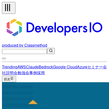
produced by Classmethod
Trending
AWS
Claude
Bedrock
Google Cloud
Azure
セミナー
会
社説明会
勉強会
事例
採用
目次