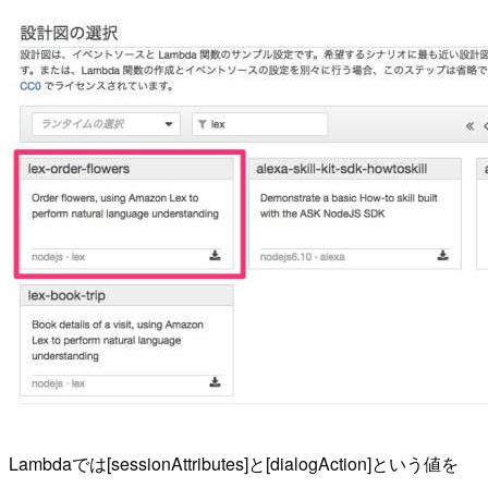
Lambdaでは[sessionAttributes]と[dialogAction]という値を