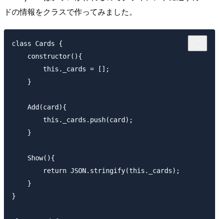
ドの情報をクラスで作ってみました。
class Cards {

    constructor(){

        this._cards = [];

    }

    Add(card){

        this._cards.push(card);

    }

    Show(){

        return JSON.stringify(this._cards);

    }

}
