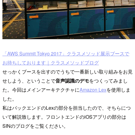
「AWS Summit Tokyo 2017」クラスメソッド展示ブースで
お待ちしております｜クラスメソッドブログ
せっかくブースを出すのでうちで一番新しい取り組みをお見
せしよう、ということで
音声認識のデモ
をつくってみまし
た。今回はメインアーキテクチャに
Amazon Lex
を使用しま
した。
私はバックエンドのLexの部分を担当したので、そちらにつ
いて解説致します。フロントエンドのiOSアプリの部分は
SINのブログをご覧ください。