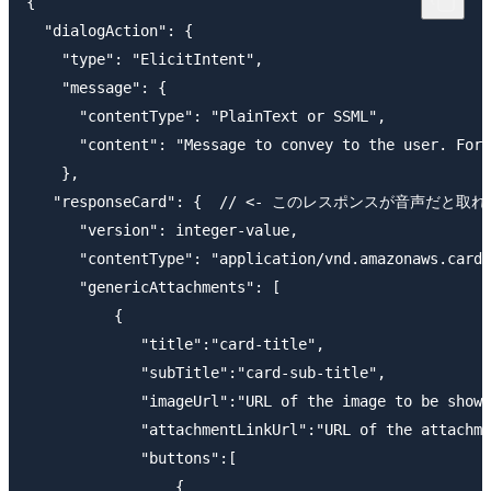
{

  "dialogAction": {

    "type": "ElicitIntent",

    "message": {

      "contentType": "PlainText or SSML",

      "content": "Message to convey to the user. For 
    },

   "responseCard": {  // <- このレスポンスが音声だと取れ
      "version": integer-value,

      "contentType": "application/vnd.amazonaws.card.
      "genericAttachments": [

          {

             "title":"card-title",

             "subTitle":"card-sub-title",

             "imageUrl":"URL of the image to be shown
             "attachmentLinkUrl":"URL of the attachme
             "buttons":[ 

                 {
