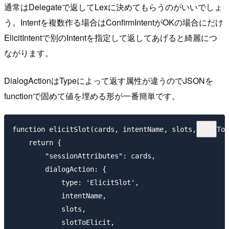
通常はDelegateで返してLexに決めてもらうのがいいでしょ
う。Intentを複数作る場合はConfirmIntentがOKの場合にだけ
ElicitIntentで別のIntentを指定して返してあげると綺麗につ
ながります。
DialogActionはTypeによって返す属性が違うのでJSONを
functionで固めて値を埋める形が一番簡単です。
function elicitSlot(cards, intentName, slots, slotToE
    return {

        "sessionAttributes": cards,

        dialogAction: {

            type: 'ElicitSlot',

            intentName,

            slots,

            slotToElicit,
