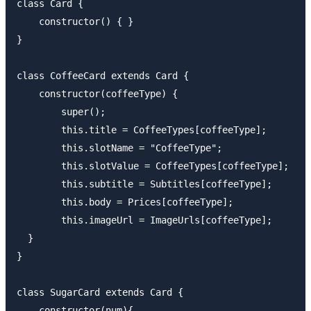
class Card {

    constructor() { }

}

class CoffeeCard extends Card {

    constructor(coffeeType) {

        super();

        this.title = CoffeeTypes[coffeeType];

        this.slotName = "CoffeeType";

        this.slotValue = CoffeeTypes[coffeeType];

        this.subtitle = Subtitles[coffeeType];

        this.body = Prices[coffeeType];

        this.imageUrl = ImageUrls[coffeeType];

  }

}

class SugarCard extends Card {

    constructor(num){
