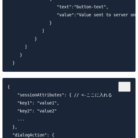
                    "text":"button-text",

                    "value":"Value sent to server on 
                 }

              ]

           } 

       ] 

     }

{

    "sessionAttributes": { // <-ここに入れる

    "key1": "value1",

    "key2": "value2"

    ...

  },

  "dialogAction": {
