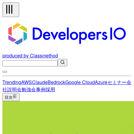
produced by Classmethod
Trending
AWS
Claude
Bedrock
Google Cloud
Azure
セミナー
会
社説明会
勉強会
事例
採用
目次