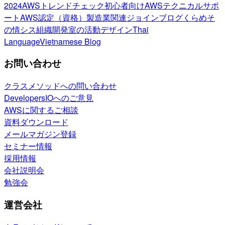
2024
AWSトレンドチェック
初心者向け
AWSテクニカルサポ
ート
AWS認定（資格）
製造業関連
ジョインブログ
くらめそ
の情シス
組織開発室の活動
デザイン
Thai
Language
Vietnamese Blog
お問い合わせ
クラスメソッドへの問い合わせ
DevelopersIOへのご意見
AWSに関するご相談
資料ダウンロード
メールマガジン登録
セミナー情報
採用情報
会社説明会
勉強会
運営会社