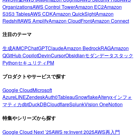
Organizations
AWS Control Tower
Amazon EC2
Amazon
S3
S3 Tables
AWS CDK
Amazon QuickSight
Amazon
Redshift
AWS Amplify
Amazon CloudFront
Amazon Connect
注目のテーマ
生成AI
MCP
ChatGPT
Claude
Amazon Bedrock
RAG
Amazon
Q
GitHub Copilot
Devin
Cursor
Obsidian
モダンデータスタック
Python
セキュリティ
PM
プロダクトやサービスで探す
Google Cloud
Microsoft
Azure
LINE
Zendesk
Auth0
Tableau
Snowflake
Alteryx
インフォ
マティカ
dbt
DuckDB
Cloudflare
Splunk
Vision One
Notion
特集やシリーズから探す
Google Cloud Next ’25
AWS re:Invent 2025
AWS再入門