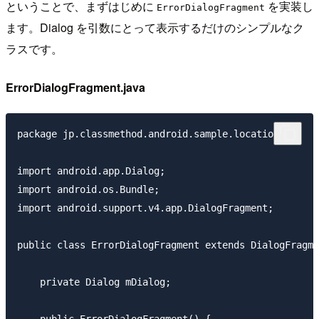
ということで、まずはじめに
を実装し
ErrorDialogFragment
ます。Dialog を引数にとって表示するだけのシンプルなク
ラスです。
ErrorDialogFragment.java
package jp.classmethod.android.sample.location;

import android.app.Dialog;

import android.os.Bundle;

import android.support.v4.app.DialogFragment;

public class ErrorDialogFragment extends DialogFragme
    private Dialog mDialog;
