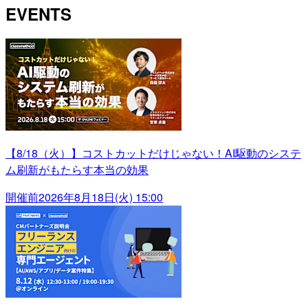
EVENTS
【8/18（火）】コストカットだけじゃない！AI駆動のシステ
ム刷新がもたらす本当の効果
開催前
2026年8月18日(火) 15:00