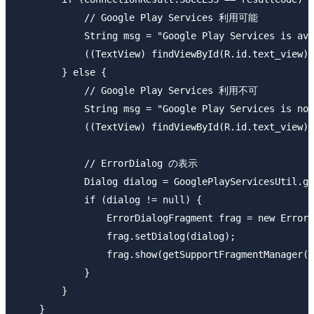
            // Google Play Services 利用可能

            String msg = "Google Play Services is ava
            ((TextView) findViewById(R.id.text_view))
        } else {

            // Google Play Services 利用不可

            String msg = "Google Play Services is not
            ((TextView) findViewById(R.id.text_view))
            // ErrorDialog の表示

            Dialog dialog = GooglePlayServicesUtil.ge
            if (dialog != null) {

                ErrorDialogFragment frag = new ErrorD
                frag.setDialog(dialog);

                frag.show(getSupportFragmentManager()
            }

        }

    }
