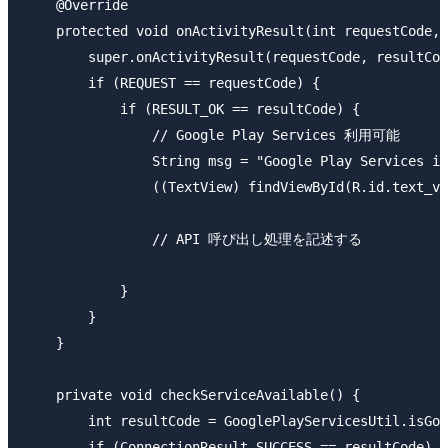
    @Override

    protected void onActivityResult(int requestCode, 
        super.onActivityResult(requestCode, resultCod
        if (REQUEST == requestCode) {

            if (RESULT_OK == resultCode) {

                // Google Play Services 利用可能

                String msg = "Google Play Services is
                ((TextView) findViewById(R.id.text_vi
                // API 呼び出し処理を記述する

            }

        }

    }

    private void checkServiceAvailable() {

        int resultCode = GooglePlayServicesUtil.isGoo
        if (ConnectionResult.SUCCESS == resultCode) {
