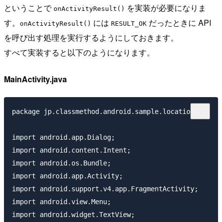
ということで
を実装が必要になりま
onActivityResult()
す。
には
だったときに API
onActivityResult()
RESULT_OK
を呼び出す処理を実行するようにしておきます。
すべて実装すると以下のようになります。
MainActivity.java
package jp.classmethod.android.sample.location;

import android.app.Dialog;

import android.content.Intent;

import android.os.Bundle;

import android.app.Activity;

import android.support.v4.app.FragmentActivity;

import android.view.Menu;

import android.widget.TextView;
