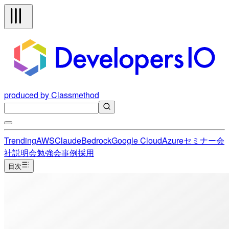
produced by Classmethod
Trending
AWS
Claude
Bedrock
Google Cloud
Azure
セミナー
会
社説明会
勉強会
事例
採用
目次