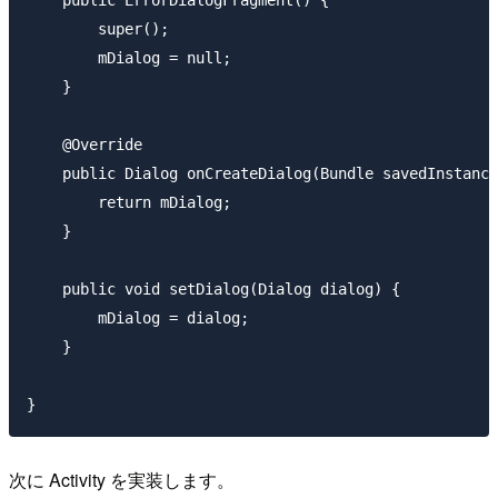
    public ErrorDialogFragment() {

        super();

        mDialog = null;

    }

    @Override

    public Dialog onCreateDialog(Bundle savedInstance
        return mDialog;

    }

    public void setDialog(Dialog dialog) {

        mDialog = dialog;

    }

次に Activity を実装します。