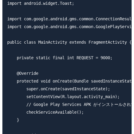
import android.widget.Toast;

import com.google.android.gms.common.ConnectionResult
import com.google.android.gms.common.GooglePlayServic
public class MainActivity extends FragmentActivity {

    private static final int REQUEST = 9000;

    @Override

    protected void onCreate(Bundle savedInstanceState
        super.onCreate(savedInstanceState);

        setContentView(R.layout.activity_main);

        // Google Play Services APK がインストー
        checkServiceAvailable();

    }
