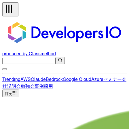
produced by Classmethod
Trending
AWS
Claude
Bedrock
Google Cloud
Azure
セミナー
会
社説明会
勉強会
事例
採用
目次