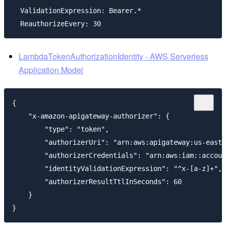
  ValidationExpression: Bearer.*

LambdaTokenAuthorizationIdentity - AWS Serverless
Application Model
{

    "x-amazon-apigateway-authorizer": {

        "type": "token",

        "authorizerUri": "arn:aws:apigateway:us-east-
        "authorizerCredentials": "arn:aws:iam::accoun
        "identityValidationExpression": "^x-[a-z]+",

        "authorizerResultTtlInSeconds": 60

    }
