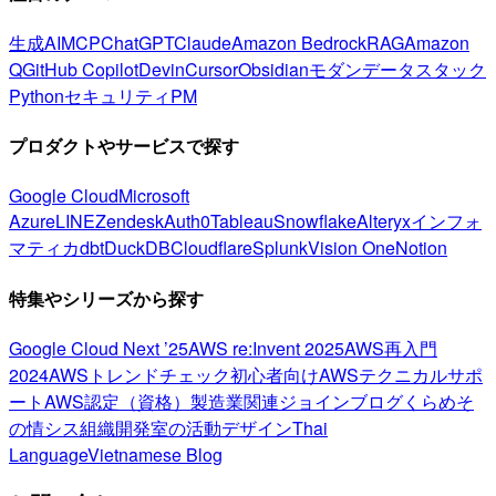
生成AI
MCP
ChatGPT
Claude
Amazon Bedrock
RAG
Amazon
Q
GitHub Copilot
Devin
Cursor
Obsidian
モダンデータスタック
Python
セキュリティ
PM
プロダクトやサービスで探す
Google Cloud
Microsoft
Azure
LINE
Zendesk
Auth0
Tableau
Snowflake
Alteryx
インフォ
マティカ
dbt
DuckDB
Cloudflare
Splunk
Vision One
Notion
特集やシリーズから探す
Google Cloud Next ’25
AWS re:Invent 2025
AWS再入門
2024
AWSトレンドチェック
初心者向け
AWSテクニカルサポ
ート
AWS認定（資格）
製造業関連
ジョインブログ
くらめそ
の情シス
組織開発室の活動
デザイン
Thai
Language
Vietnamese Blog