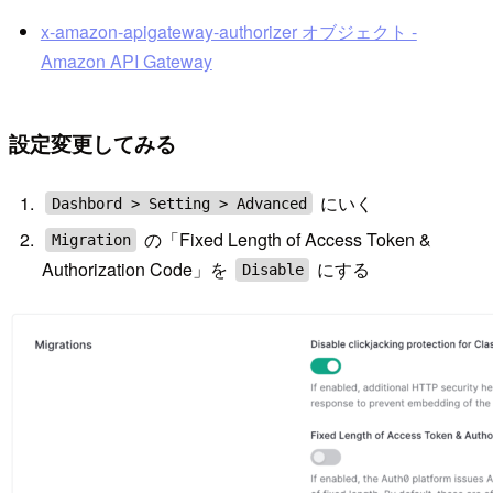
x-amazon-apigateway-authorizer オブジェクト -
Amazon API Gateway
設定変更してみる
にいく
Dashbord > Setting > Advanced
の「Fixed Length of Access Token &
Migration
Authorization Code」を
にする
Disable