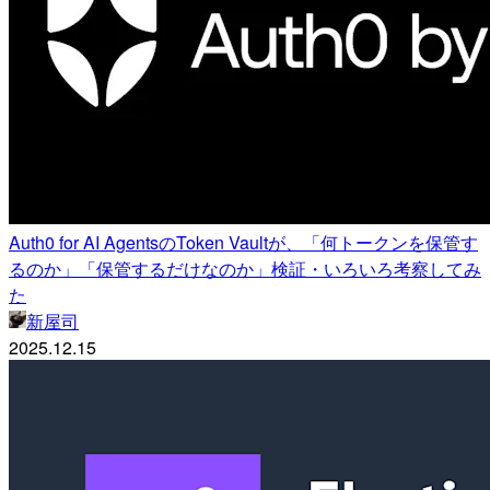
Auth0 for AI AgentsのToken Vaultが、「何トークンを保管す
るのか」「保管するだけなのか」検証・いろいろ考察してみ
た
新屋司
2025.12.15