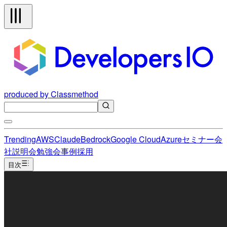
produced by Classmethod
Trending
AWS
Claude
Bedrock
Google Cloud
Azure
セミナー
会
社説明会
勉強会
事例
採用
目次