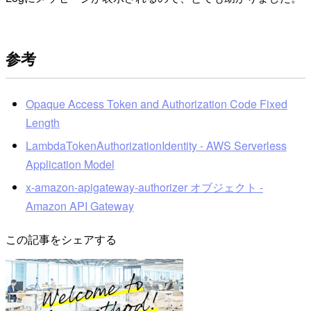
参考
Opaque Access Token and Authorization Code Fixed
Length
LambdaTokenAuthorizationIdentity - AWS Serverless
Application Model
x-amazon-apigateway-authorizer オブジェクト -
Amazon API Gateway
この記事をシェアする