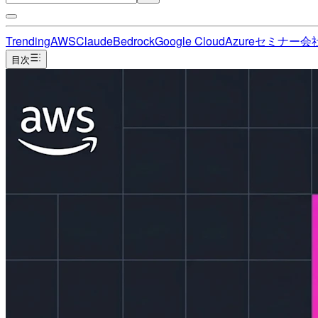
Trending
AWS
Claude
Bedrock
Google Cloud
Azure
セミナー
会
目次