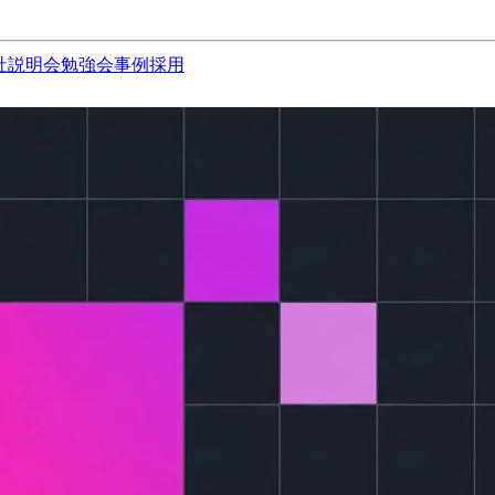
社説明会
勉強会
事例
採用