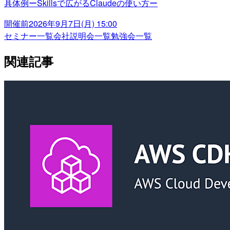
具体例ーSkillsで広がるClaudeの使い方ー
開催前
2026年9月7日(月) 15:00
セミナー一覧
会社説明会一覧
勉強会一覧
関連記事