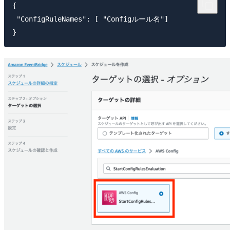
{

 "ConfigRuleNames": [ "Configルール名"]
