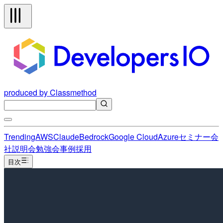
produced by Classmethod
Trending
AWS
Claude
Bedrock
Google Cloud
Azure
セミナー
会
社説明会
勉強会
事例
採用
目次