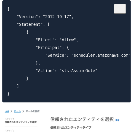
{

    "Version": "2012-10-17",

    "Statement": [

        {

            "Effect": "Allow",

            "Principal": {

                "Service": "scheduler.amazonaws.com"

            },

            "Action": "sts:AssumeRole"

        }

    ]
