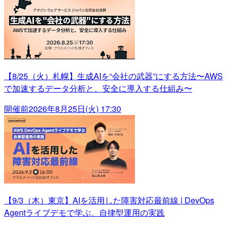
【8/25（火）札幌】生成AIを“会社の武器”にする方法〜AWS
で加速するデータ分析と、安全に導入する仕組み〜
開催前
2026年8月25日(火) 17:30
【9/3（木）東京】AIを活用した障害対応最前線 | DevOps
Agentライブデモで学ぶ、自律型運用の実践