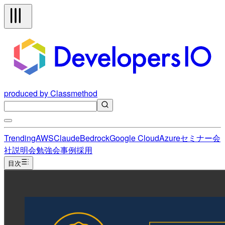
produced by Classmethod
Trending
AWS
Claude
Bedrock
Google Cloud
Azure
セミナー
会
社説明会
勉強会
事例
採用
目次