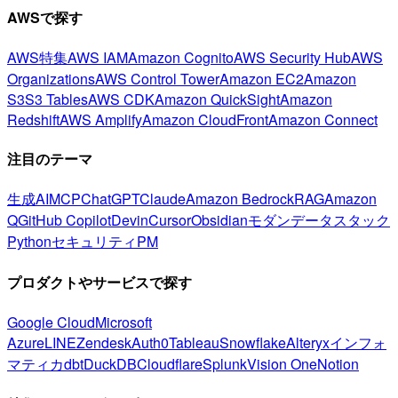
AWSで探す
AWS特集
AWS IAM
Amazon Cognito
AWS Security Hub
AWS
Organizations
AWS Control Tower
Amazon EC2
Amazon
S3
S3 Tables
AWS CDK
Amazon QuickSight
Amazon
Redshift
AWS Amplify
Amazon CloudFront
Amazon Connect
注目のテーマ
生成AI
MCP
ChatGPT
Claude
Amazon Bedrock
RAG
Amazon
Q
GitHub Copilot
Devin
Cursor
Obsidian
モダンデータスタック
Python
セキュリティ
PM
プロダクトやサービスで探す
Google Cloud
Microsoft
Azure
LINE
Zendesk
Auth0
Tableau
Snowflake
Alteryx
インフォ
マティカ
dbt
DuckDB
Cloudflare
Splunk
Vision One
Notion