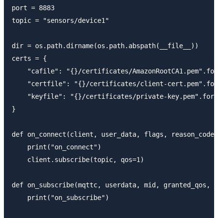
port = 8883

topic = "sensors/device1"

dir = os.path.dirname(os.path.abspath(__file__))

certs = {

    "cafile": "{}/certificates/AmazonRootCA1.pem".for
    "certfile": "{}/certificates/client-cert.pem".for
    "keyfile": "{}/certificates/private-key.pem".form
}

def on_connect(client, user_data, flags, reason_code,
    print("on_connect")

    client.subscribe(topic, qos=1)

def on_subscribe(mqttc, userdata, mid, granted_qos, p
    print("on_subscribe")
