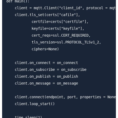
def main():

    client = mqtt.Client("client_id", protocol = mqtt
    client.tls_set(certs["cafile"],

            certfile=certs["certfile"],

            keyfile=certs["keyfile"],

            cert_reqs=ssl.CERT_REQUIRED,

            tls_version=ssl.PROTOCOL_TLSv1_2,

            ciphers=None)

    client.on_connect = on_connect

    client.on_subscribe = on_subscribe

    client.on_publish = on_publish

    client.on_message = on_message

    client.connect(endpoint, port, properties = None)

    client.loop_start()

    time.sleep(1)
