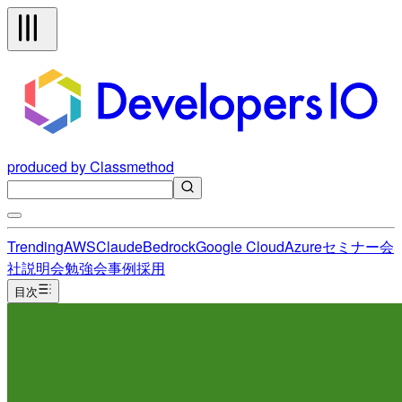
produced by Classmethod
Trending
AWS
Claude
Bedrock
Google Cloud
Azure
セミナー
会
社説明会
勉強会
事例
採用
目次