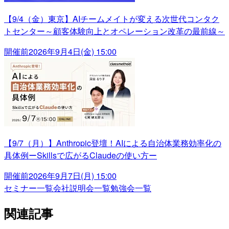
【9/4（金）東京】AIチームメイトが変える次世代コンタク
トセンター～顧客体験向上とオペレーション改革の最前線～
開催前
2026年9月4日(金) 15:00
【9/7（月）】Anthropic登壇！AIによる自治体業務効率化の
具体例ーSkillsで広がるClaudeの使い方ー
開催前
2026年9月7日(月) 15:00
セミナー一覧
会社説明会一覧
勉強会一覧
関連記事