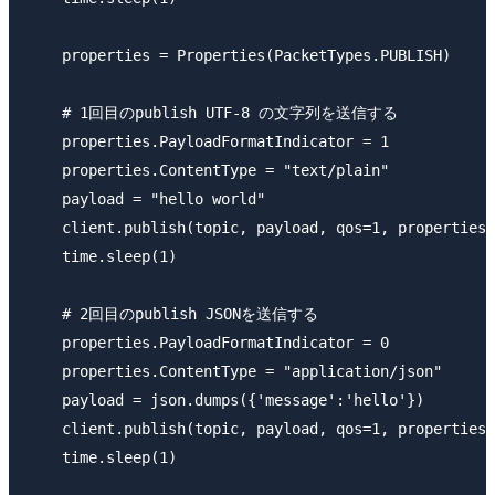
    properties = Properties(PacketTypes.PUBLISH)

    # 1回目のpublish UTF-8 の文字列を送信する

    properties.PayloadFormatIndicator = 1

    properties.ContentType = "text/plain"

    payload = "hello world"

    client.publish(topic, payload, qos=1, properties=
    time.sleep(1)

    # 2回目のpublish JSONを送信する

    properties.PayloadFormatIndicator = 0

    properties.ContentType = "application/json"

    payload = json.dumps({'message':'hello'})

    client.publish(topic, payload, qos=1, properties=
    time.sleep(1)
