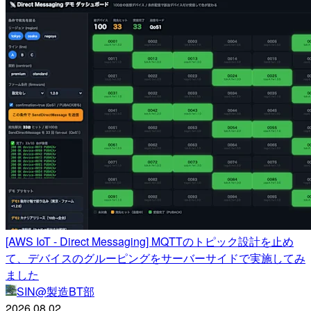
[AWS IoT - Direct Messaging] MQTTのトピック設計を止め
て、デバイスのグルーピングをサーバーサイドで実施してみ
ました
SIN@製造BT部
2026.08.02