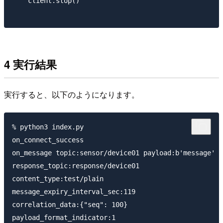
    client.stop()

4 実行結果
実行すると、以下のようになります。
% python3 index.py

on_connect_success

on_message topic:sensor/device01 payload:b'message'

response_topic:response/device01

content_type:test/plain

message_expiry_interval_sec:119

correlation_data:{"seq": 100}

payload_format_indicator:1
