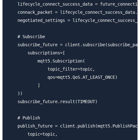
    lifecycle_connect_success_data = future_connectio
    connack_packet = lifecycle_connect_success_data.c
    negotiated_settings = lifecycle_connect_success_d
    # Subscribe

    subscribe_future = client.subscribe(subscribe_pac
        subscriptions=[

            mqtt5.Subscription(

                topic_filter=topic,

                qos=mqtt5.QoS.AT_LEAST_ONCE)

            ]

    ))

    subscribe_future.result(TIMEOUT)

    # Publish

    publish_future = client.publish(mqtt5.PublishPack
        topic=topic,
