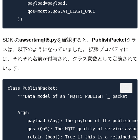
        payload=payload,

        qos=mqtt5.QoS.AT_LEAST_ONCE

SDK の
awscrt/mqtt5.py
を確認すると、
PublishPacket
クラ
スは、以下のようになっていました。 拡張プロパティに
は、それぞれ名前が付与され、クラス変数として定義されて
います。
class PublishPacket:

    """Data model of an `MQTT5 PUBLISH `_ packet

    Args:

        payload (Any): The payload of the publish mes
        qos (QoS): The MQTT quality of service associ
        retain (bool): True if this is a retained mes