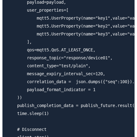
        payload=payload,

        user_properties=[

            mqtt5.UserProperty(name="key1",value="val
            mqtt5.UserProperty(name="key2",value="val
            mqtt5.UserProperty(name="key3",value="val
        ],

        qos=mqtt5.QoS.AT_LEAST_ONCE,

        response_topic="response/device01",

        content_type="test/plain",

        message_expiry_interval_sec=120,

        correlation_data =  json.dumps({"seq":100}).e
        payload_format_indicator = 1

    ))

    publish_completion_data = publish_future.result(T
    time.sleep(1)

    # Disconnect
