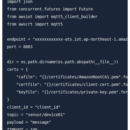
import json

from concurrent.futures import Future

from awsiot import mqtt5_client_builder

from awscrt import mqtt5

endpoint = "xxxxxxxxxxxx-ats.iot.ap-northeast-1.amazo
port = 8883

dir = os.path.dirname(os.path.abspath(__file__))

certs = {

    "cafile": "{}/certificates/AmazonRootCA1.pem".for
    "certfile": "{}/certificates/client-cert.pem".for
    "keyfile": "{}/certificates/private-key.pem".form
}

client_id = "client_id"

topic = "sensor/device01"

payload = "message"

TIMEOUT = 100
