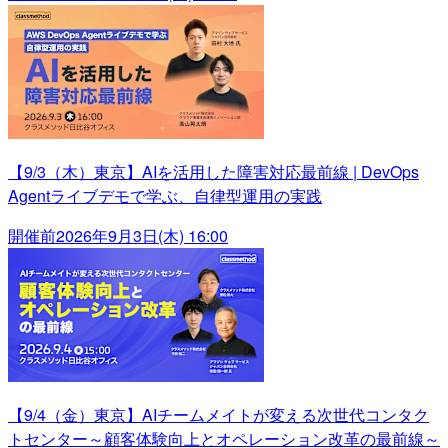
【9/3（木）東京】AIを活用した障害対応最前線 | DevOps
Agentライブデモで学ぶ、自律型運用の実践
開催前
2026年9月3日(木) 16:00
【9/4（金）東京】AIチームメイトが変える次世代コンタク
トセンター～顧客体験向上とオペレーション改革の最前線～