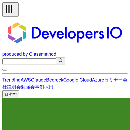
produced by Classmethod
Trending
AWS
Claude
Bedrock
Google Cloud
Azure
セミナー
会
社説明会
勉強会
事例
採用
目次