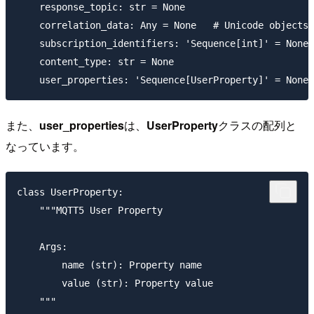
    response_topic: str = None

    correlation_data: Any = None   # Unicode objects 
    subscription_identifiers: 'Sequence[int]' = None 
    content_type: str = None

また、
user_properties
は、
UserProperty
クラスの配列と
なっています。
class UserProperty:

    """MQTT5 User Property

    Args:

        name (str): Property name

        value (str): Property value

    """
