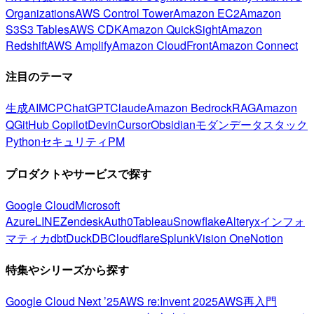
Organizations
AWS Control Tower
Amazon EC2
Amazon
S3
S3 Tables
AWS CDK
Amazon QuickSight
Amazon
Redshift
AWS Amplify
Amazon CloudFront
Amazon Connect
注目のテーマ
生成AI
MCP
ChatGPT
Claude
Amazon Bedrock
RAG
Amazon
Q
GitHub Copilot
Devin
Cursor
Obsidian
モダンデータスタック
Python
セキュリティ
PM
プロダクトやサービスで探す
Google Cloud
Microsoft
Azure
LINE
Zendesk
Auth0
Tableau
Snowflake
Alteryx
インフォ
マティカ
dbt
DuckDB
Cloudflare
Splunk
Vision One
Notion
特集やシリーズから探す
Google Cloud Next ’25
AWS re:Invent 2025
AWS再入門