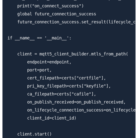
    print("on_connect_success")

    global future_connection_success

    future_connection_success.set_result(lifecycle_co
if __name__ == '__main__':

    client = mqtt5_client_builder.mtls_from_path(

        endpoint=endpoint,

        port=port,

        cert_filepath=certs["certfile"],

        pri_key_filepath=certs["keyfile"],

        ca_filepath=certs["cafile"],

        on_publish_received=on_publish_received,

        on_lifecycle_connection_success=on_lifecycle_
        client_id=client_id)

    client.start()
