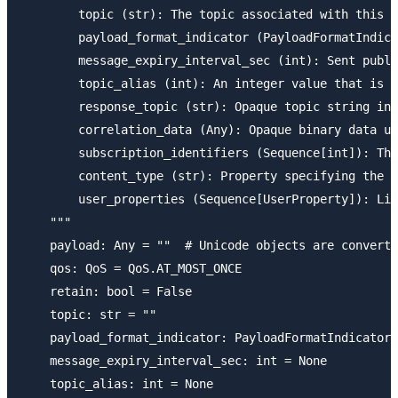
        topic (str): The topic associated with this P
        payload_format_indicator (PayloadFormatIndica
        message_expiry_interval_sec (int): Sent publi
        topic_alias (int): An integer value that is u
        response_topic (str): Opaque topic string int
        correlation_data (Any): Opaque binary data us
        subscription_identifiers (Sequence[int]): The
        content_type (str): Property specifying the c
        user_properties (Sequence[UserProperty]): Lis
    """

    payload: Any = ""  # Unicode objects are converte
    qos: QoS = QoS.AT_MOST_ONCE

    retain: bool = False

    topic: str = ""

    payload_format_indicator: PayloadFormatIndicator 
    message_expiry_interval_sec: int = None

    topic_alias: int = None
