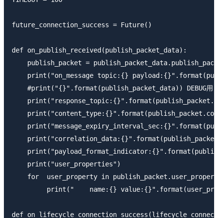
future_connection_success = Future()

def on_publish_received(publish_packet_data):

    publish_packet = publish_packet_data.publish_pack
    print("on_message topic:{} payload:{}".format(pub
    #print("{}".format(publish_packet_data)) DEBUG用

    print("response_topic:{}".format(publish_packet.r
    print("content_type:{}".format(publish_packet.con
    print("message_expiry_interval_sec:{}".format(pub
    print("correlation_data:{}".format(publish_packet
    print("payload_format_indicator:{}".format(publis
    print("user_properties")

    for  user_property in publish_packet.user_propert
         print("    name:{} value:{}".format(user_pro
def on_lifecycle_connection_success(lifecycle_connect