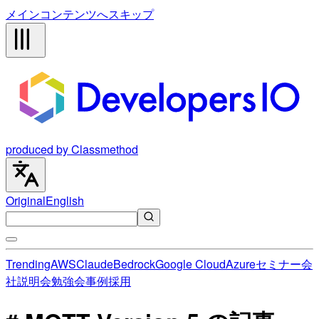
メインコンテンツへスキップ
produced by Classmethod
Original
English
Trending
AWS
Claude
Bedrock
Google Cloud
Azure
セミナー
会
社説明会
勉強会
事例
採用