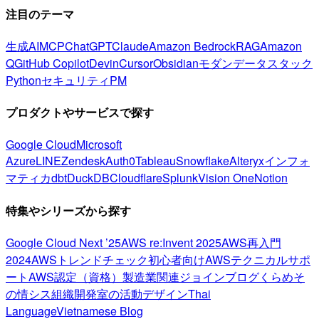
注目のテーマ
生成AI
MCP
ChatGPT
Claude
Amazon Bedrock
RAG
Amazon
Q
GitHub Copilot
Devin
Cursor
Obsidian
モダンデータスタック
Python
セキュリティ
PM
プロダクトやサービスで探す
Google Cloud
Microsoft
Azure
LINE
Zendesk
Auth0
Tableau
Snowflake
Alteryx
インフォ
マティカ
dbt
DuckDB
Cloudflare
Splunk
Vision One
Notion
特集やシリーズから探す
Google Cloud Next ’25
AWS re:Invent 2025
AWS再入門
2024
AWSトレンドチェック
初心者向け
AWSテクニカルサポ
ート
AWS認定（資格）
製造業関連
ジョインブログ
くらめそ
の情シス
組織開発室の活動
デザイン
Thai
Language
Vietnamese Blog