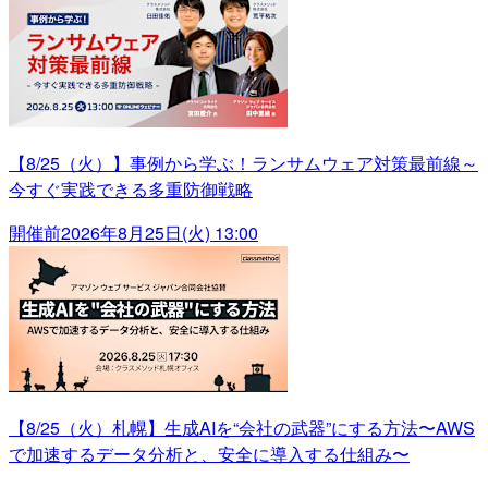
【8/25（火）】事例から学ぶ！ランサムウェア対策最前線～
今すぐ実践できる多重防御戦略
開催前
2026年8月25日(火) 13:00
【8/25（火）札幌】生成AIを“会社の武器”にする方法〜AWS
で加速するデータ分析と、安全に導入する仕組み〜