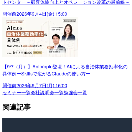
トセンター～顧客体験向上とオペレーション改革の最前線～
開催前
2026年9月4日(金) 15:00
【9/7（月）】Anthropic登壇！AIによる自治体業務効率化の
具体例ーSkillsで広がるClaudeの使い方ー
開催前
2026年9月7日(月) 15:00
セミナー一覧
会社説明会一覧
勉強会一覧
関連記事