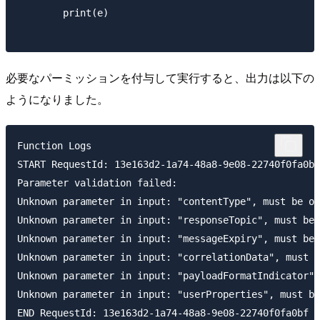
        print(e)

必要なパーミッションを付与して実行すると、出力は以下の
ようになりました。
Function Logs

START RequestId: 13e163d2-1a74-48a8-9e08-22740f0fa0bf
Parameter validation failed:

Unknown parameter in input: "contentType", must be on
Unknown parameter in input: "responseTopic", must be 
Unknown parameter in input: "messageExpiry", must be 
Unknown parameter in input: "correlationData", must b
Unknown parameter in input: "payloadFormatIndicator",
Unknown parameter in input: "userProperties", must be
END RequestId: 13e163d2-1a74-48a8-9e08-22740f0fa0bf
