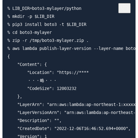
% LIB_DIR=boto3-mylayer/python

% mkdir -p $LIB_DIR

% pip3 install boto3 -t $LIB_DIR

% cd boto3-mylayer

% zip -r /tmp/boto3-mylayer.zip .

% aws lambda publish-layer-version --layer-name boto3
{

    "Content": {

        "Location": "https://****

        ・・・略・・・

        "CodeSize": 12003232

    },

    "LayerArn": "arn:aws:lambda:ap-northeast-1:xxxxxx
    "LayerVersionArn": "arn:aws:lambda:ap-northeast-1
    "Description": "",

    "CreatedDate": "2022-12-06T16:46:52.694+0000",

    "Version": 1
