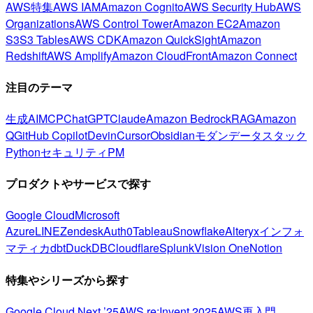
AWS特集
AWS IAM
Amazon Cognito
AWS Security Hub
AWS
Organizations
AWS Control Tower
Amazon EC2
Amazon
S3
S3 Tables
AWS CDK
Amazon QuickSight
Amazon
Redshift
AWS Amplify
Amazon CloudFront
Amazon Connect
注目のテーマ
生成AI
MCP
ChatGPT
Claude
Amazon Bedrock
RAG
Amazon
Q
GitHub Copilot
Devin
Cursor
Obsidian
モダンデータスタック
Python
セキュリティ
PM
プロダクトやサービスで探す
Google Cloud
Microsoft
Azure
LINE
Zendesk
Auth0
Tableau
Snowflake
Alteryx
インフォ
マティカ
dbt
DuckDB
Cloudflare
Splunk
Vision One
Notion
特集やシリーズから探す
Google Cloud Next ’25
AWS re:Invent 2025
AWS再入門