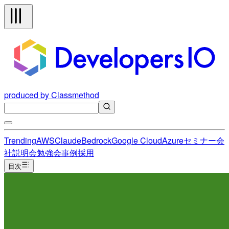
produced by Classmethod
Trending
AWS
Claude
Bedrock
Google Cloud
Azure
セミナー
会
社説明会
勉強会
事例
採用
目次