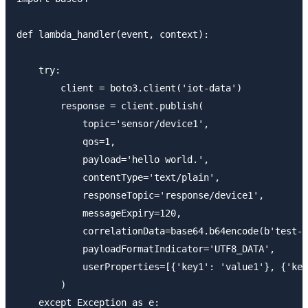
def lambda_handler(event, context):

    try:

        client = boto3.client('iot-data')

        response = client.publish(

            topic='sensor/device1',

            qos=1,

            payload='hello world.',

            contentType='text/plain',

            responseTopic='response/device1',

            messageExpiry=120,

            correlationData=base64.b64encode(b'test-d
            payloadFormatIndicator='UTF8_DATA',

            userProperties=[{'key1': 'value1'}, {'key
        )

    except Exception as e:
