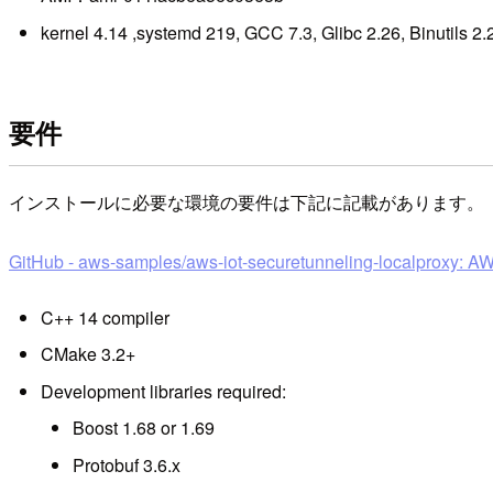
kernel 4.14 ,systemd 219, GCC 7.3, Glibc 2.26, Binutils 2.
要件
インストールに必要な環境の要件は下記に記載があります。
GitHub - aws-samples/aws-iot-securetunneling-localproxy: AW
C++ 14 compiler
CMake 3.2+
Development libraries required:
Boost 1.68 or 1.69
Protobuf 3.6.x