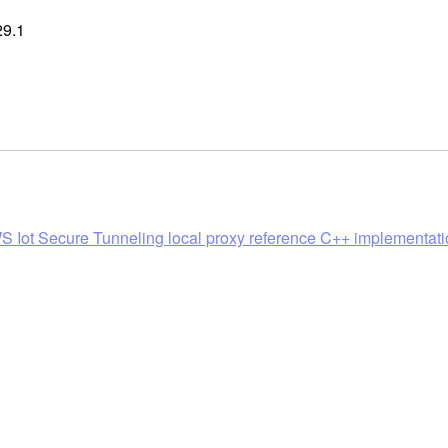
29.1
S Iot Secure Tunneling local proxy reference C++ implementat