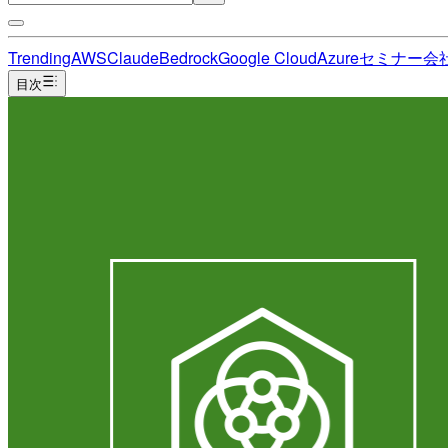
Trending
AWS
Claude
Bedrock
Google Cloud
Azure
セミナー
会
目次