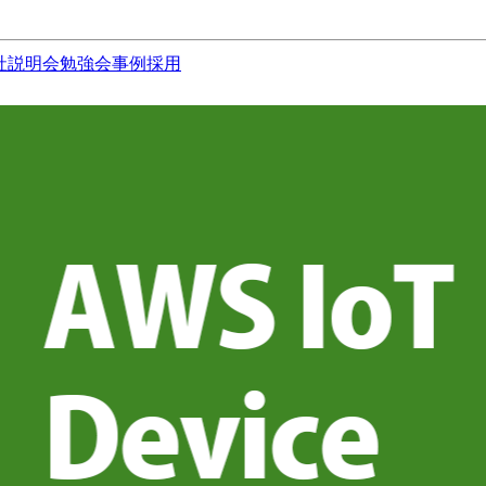
社説明会
勉強会
事例
採用