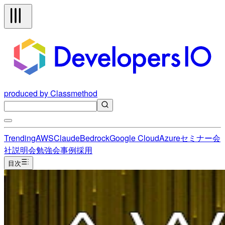
produced by Classmethod
Trending
AWS
Claude
Bedrock
Google Cloud
Azure
セミナー
会
社説明会
勉強会
事例
採用
目次