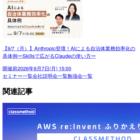
【9/7（月）】Anthropic登壇！AIによる自治体業務効率化の
具体例ーSkillsで広がるClaudeの使い方ー
開催前
2026年9月7日(月) 15:00
セミナー一覧
会社説明会一覧
勉強会一覧
関連記事