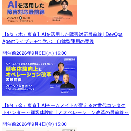
【9/3（木）東京】AIを活用した障害対応最前線 | DevOps
Agentライブデモで学ぶ、自律型運用の実践
開催前
2026年9月3日(木) 16:00
【9/4（金）東京】AIチームメイトが変える次世代コンタク
トセンター～顧客体験向上とオペレーション改革の最前線～
開催前
2026年9月4日(金) 15:00