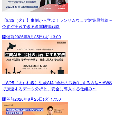
【8/25（火）】事例から学ぶ！ランサムウェア対策最前線～
今すぐ実践できる多重防御戦略
開催前
2026年8月25日(火) 13:00
【8/25（火）札幌】生成AIを“会社の武器”にする方法〜AWS
で加速するデータ分析と、安全に導入する仕組み〜
開催前
2026年8月25日(火) 17:30