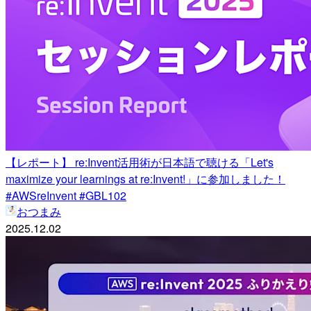
【レポート】 re:Invent活用術が日本語で聴ける「Let's
maximize your learnings at re:Invent!」に参加しました！
#AWSreInvent #GBL102
おつまみ
2025.12.02