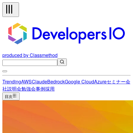
produced by Classmethod
Trending
AWS
Claude
Bedrock
Google Cloud
Azure
セミナー
会
社説明会
勉強会
事例
採用
目次