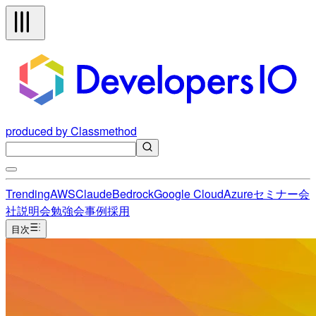
produced by Classmethod
Trending
AWS
Claude
Bedrock
Google Cloud
Azure
セミナー
会
社説明会
勉強会
事例
採用
目次