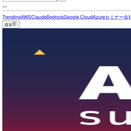
Trending
AWS
Claude
Bedrock
Google Cloud
Azure
セミナー
会
目次