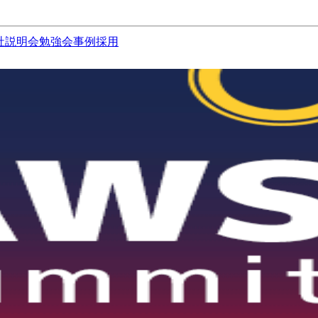
社説明会
勉強会
事例
採用