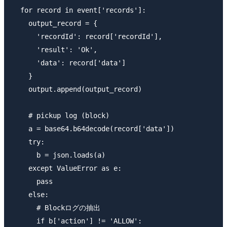
  for record in event['records']:

    output_record = {

      'recordId': record['recordId'],

      'result': 'Ok',

      'data': record['data']

    }

    output.append(output_record)

    # pickup log (block)

    a = base64.b64decode(record['data'])

    try:

      b = json.loads(a)

    except ValueError as e:

      pass

    else:

      # Blockログの抽出

      if b['action'] != 'ALLOW':
