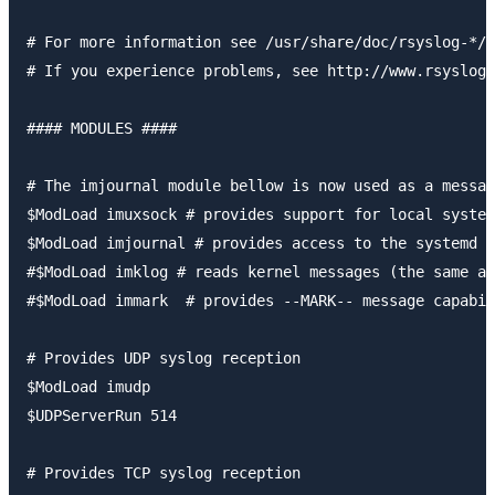
# For more information see /usr/share/doc/rsyslog-*/r
# If you experience problems, see http://www.rsyslog.
#### MODULES ####

# The imjournal module bellow is now used as a messag
$ModLoad imuxsock # provides support for local system
$ModLoad imjournal # provides access to the systemd j
#$ModLoad imklog # reads kernel messages (the same ar
#$ModLoad immark  # provides --MARK-- message capabil
# Provides UDP syslog reception

$ModLoad imudp

$UDPServerRun 514

# Provides TCP syslog reception
