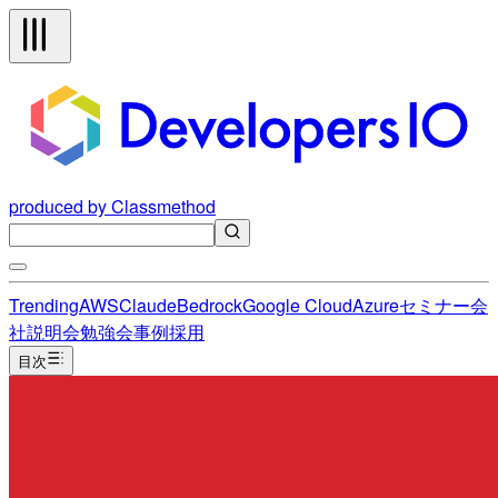
produced by Classmethod
Trending
AWS
Claude
Bedrock
Google Cloud
Azure
セミナー
会
社説明会
勉強会
事例
採用
目次