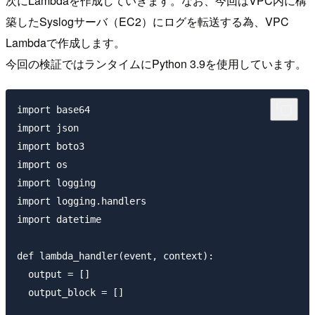
次にLambdaを作成していきます。なお、今回はVPC内に構
築したSyslogサーバ（EC2）にログを転送する為、VPC
Lambdaで作成します。
今回の検証ではランタイムにPython 3.9を使用しています。
import base64

import json

import boto3

import os

import logging

import logging.handlers

import datetime

def lambda_handler(event, context):

  output = []

  output_block = []
