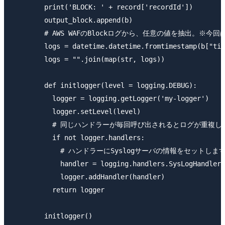
        print('BLOCK: ' + record['recordId'])

        output_block.append(b)

        # AWS WAFのBlockログから、任意の値を抽出。
        logs = datetime.datetime.fromtimestamp(b["tim
        logs = "".join(map(str, logs))

        def initlogger(level = logging.DEBUG):

          logger = logging.getLogger('my-logger')

          logger.setLevel(level)

          # 同じハンドラーが毎回呼び出されるとログが
          if not logger.handlers:

            # ハンドラーにSyslogサーバの情報をセットします
            handler = logging.handlers.SysLogHandler(
            logger.addHandler(handler)

          return logger

        initlogger()
