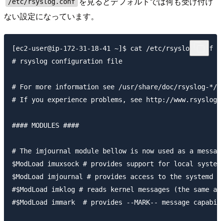
を見るとデフォルトでは何も受け付け
/etc/rsyslog.conf
ない設定になっています。
[ec2-user@ip-172-31-18-41 ~]$ cat /etc/rsyslog.conf

# rsyslog configuration file

# For more information see /usr/share/doc/rsyslog-*/r
# If you experience problems, see http://www.rsyslog.
#### MODULES ####

# The imjournal module bellow is now used as a messag
$ModLoad imuxsock # provides support for local system
$ModLoad imjournal # provides access to the systemd j
#$ModLoad imklog # reads kernel messages (the same ar
#$ModLoad immark  # provides --MARK-- message capabil