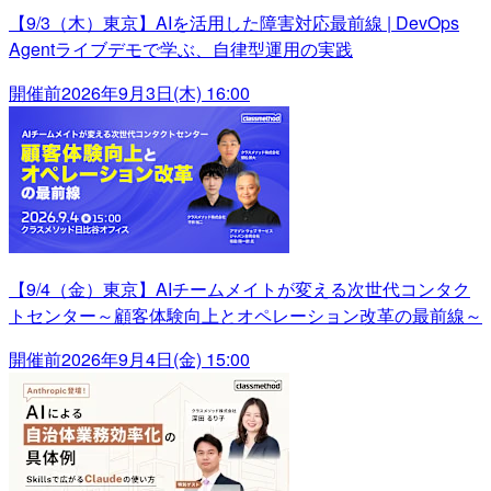
【9/3（木）東京】AIを活用した障害対応最前線 | DevOps
Agentライブデモで学ぶ、自律型運用の実践
開催前
2026年9月3日(木) 16:00
【9/4（金）東京】AIチームメイトが変える次世代コンタク
トセンター～顧客体験向上とオペレーション改革の最前線～
開催前
2026年9月4日(金) 15:00