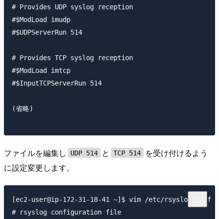
# Provides UDP syslog reception

#$ModLoad imudp

#$UDPServerRun 514

# Provides TCP syslog reception

#$ModLoad imtcp

#$InputTCPServerRun 514

(省略)

ファイルを編集し
と
を受け付けるよう
UDP 514
TCP 514
に設定変更します。
[ec2-user@ip-172-31-18-41 ~]$ vim /etc/rsyslog.conf

# rsyslog configuration file
