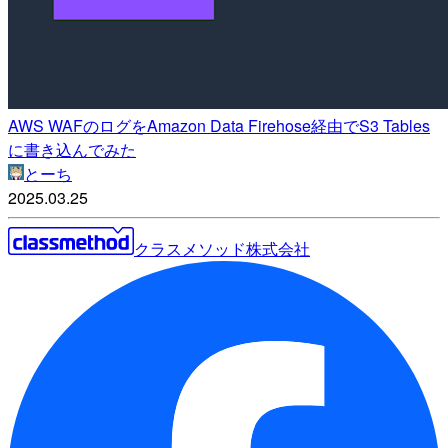
AWS WAFのログをAmazon Data Firehose経由でS3 Tables
に書き込んでみた
とーち
2025.03.25
クラスメソッド株式会社