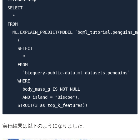
SELECT

  *

FROM

  ML.EXPLAIN_PREDICT(MODEL `bqml_tutorial.penguins_mo
    (

    SELECT

      *

    FROM

      `bigquery-public-data.ml_datasets.penguins`

    WHERE

      body_mass_g IS NOT NULL

      AND island = "Biscoe"),

実行結果は以下のようになりました。