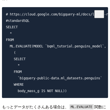
# https://cloud.google.com/bigquery-ml/docs/linear-re
#standardSQL

SELECT

  *

FROM

  ML.EVALUATE(MODEL `bqml_tutorial.penguins_model`,

    (

    SELECT

      *

    FROM

      `bigquery-public-data.ml_datasets.penguins`

    WHERE

もっとデータがたくさんある場合は、
関数に
ML.EVALUATE