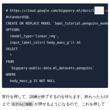
# https://cloud.google.com/bigquery-ml/docs/linear-re
#standardSQL

CREATE OR REPLACE MODEL `bqml_tutorial.penguins_model
OPTIONS

  (model_type='linear_reg',

  input_label_cols=['body_mass_g']) AS

SELECT

  *

FROM

  `bigquery-public-data.ml_datasets.penguins`

WHERE

実行を押して、訓練が終了するのを待ちます。終わったらUI
上で
が押せるようになるので、これを押して
モデルに移動