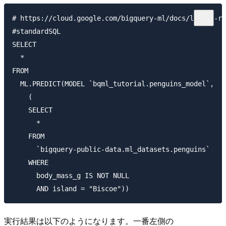
# https://cloud.google.com/bigquery-ml/docs/linear-re
#standardSQL

SELECT

  *

FROM

  ML.PREDICT(MODEL `bqml_tutorial.penguins_model`,

    (

    SELECT

      *

    FROM

      `bigquery-public-data.ml_datasets.penguins`

    WHERE

      body_mass_g IS NOT NULL

実行結果は以下のようになります。一番左側の