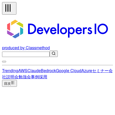
produced by Classmethod
Trending
AWS
Claude
Bedrock
Google Cloud
Azure
セミナー
会
社説明会
勉強会
事例
採用
目次