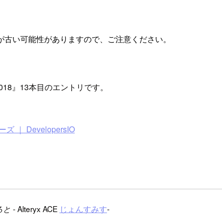
が古い可能性がありますので、ご注意ください。
ndar 2018』13本目のエントリです。
リーズ ｜ DevelopersIO
- Alteryx ACE
じょんすみす
-
ると