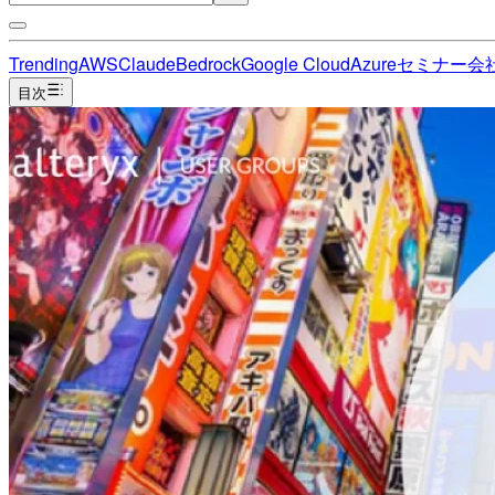
Trending
AWS
Claude
Bedrock
Google Cloud
Azure
セミナー
会
目次