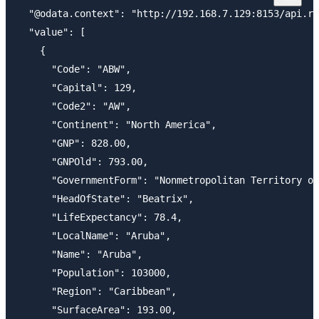
  "@odata.context": "http://192.168.7.129:8153/api.rs
  "value": [

    {

      "Code": "ABW",

      "Capital": 129,

      "Code2": "AW",

      "Continent": "North America",

      "GNP": 828.00,

      "GNPOld": 793.00,

      "GovernmentForm": "Nonmetropolitan Territory of
      "HeadOfState": "Beatrix",

      "LifeExpectancy": 78.4,

      "LocalName": "Aruba",

      "Name": "Aruba",

      "Population": 103000,

      "Region": "Caribbean",

      "SurfaceArea": 193.00,
