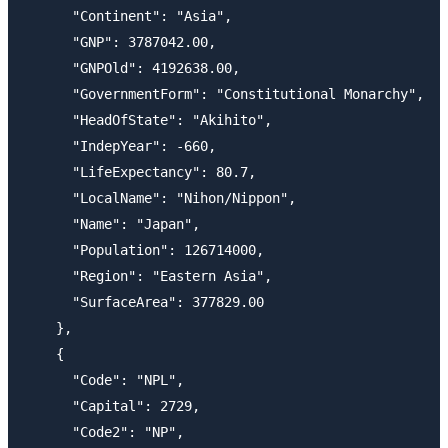
      "Continent": "Asia",

      "GNP": 3787042.00,

      "GNPOld": 4192638.00,

      "GovernmentForm": "Constitutional Monarchy",

      "HeadOfState": "Akihito",

      "IndepYear": -660,

      "LifeExpectancy": 80.7,

      "LocalName": "Nihon/Nippon",

      "Name": "Japan",

      "Population": 126714000,

      "Region": "Eastern Asia",

      "SurfaceArea": 377829.00

    },

    {

      "Code": "NPL",

      "Capital": 2729,

      "Code2": "NP",
