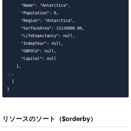
      "Name": "Antarctica",

      "Population": 0,

      "Region": "Antarctica",

      "SurfaceArea": 13120000.00,

      "LifeExpectancy": null,

      "IndepYear": null,

      "GNPOld": null,

      "Capital": null

    },

...

  ]

リソースのソート（$orderby）