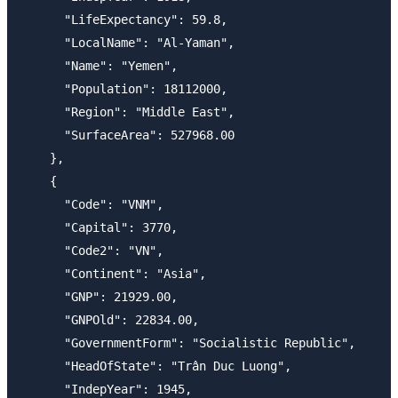
      "LifeExpectancy": 59.8,

      "LocalName": "Al-Yaman",

      "Name": "Yemen",

      "Population": 18112000,

      "Region": "Middle East",

      "SurfaceArea": 527968.00

    },

    {

      "Code": "VNM",

      "Capital": 3770,

      "Code2": "VN",

      "Continent": "Asia",

      "GNP": 21929.00,

      "GNPOld": 22834.00,

      "GovernmentForm": "Socialistic Republic",

      "HeadOfState": "Trân Duc Luong",

      "IndepYear": 1945,
