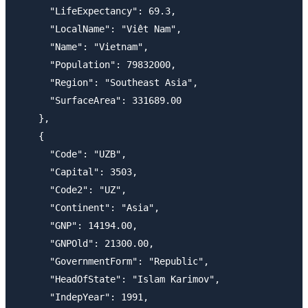
      "LifeExpectancy": 69.3,

      "LocalName": "Viêt Nam",

      "Name": "Vietnam",

      "Population": 79832000,

      "Region": "Southeast Asia",

      "SurfaceArea": 331689.00

    },

    {

      "Code": "UZB",

      "Capital": 3503,

      "Code2": "UZ",

      "Continent": "Asia",

      "GNP": 14194.00,

      "GNPOld": 21300.00,

      "GovernmentForm": "Republic",

      "HeadOfState": "Islam Karimov",

      "IndepYear": 1991,
