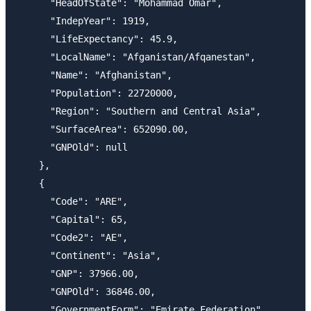
      "HeadOfState": "Mohammad Omar",

      "IndepYear": 1919,

      "LifeExpectancy": 45.9,

      "LocalName": "Afganistan/Afqanestan",

      "Name": "Afghanistan",

      "Population": 22720000,

      "Region": "Southern and Central Asia",

      "SurfaceArea": 652090.00,

      "GNPOld": null

    },

    {

      "Code": "ARE",

      "Capital": 65,

      "Code2": "AE",

      "Continent": "Asia",

      "GNP": 37966.00,

      "GNPOld": 36846.00,

      "GovernmentForm": "Emirate Federation",
