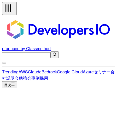
produced by Classmethod
Trending
AWS
Claude
Bedrock
Google Cloud
Azure
セミナー
会
社説明会
勉強会
事例
採用
目次