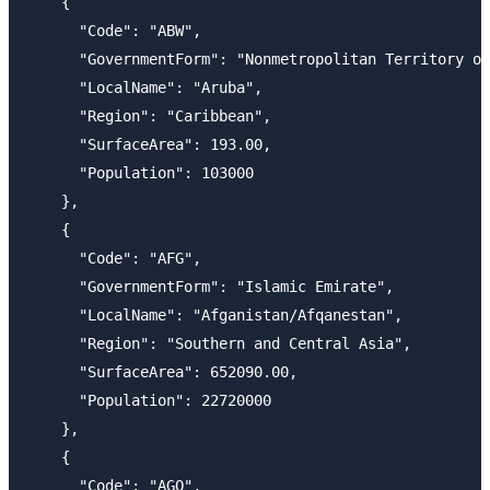
    {

      "Code": "ABW",

      "GovernmentForm": "Nonmetropolitan Territory of
      "LocalName": "Aruba",

      "Region": "Caribbean",

      "SurfaceArea": 193.00,

      "Population": 103000

    },

    {

      "Code": "AFG",

      "GovernmentForm": "Islamic Emirate",

      "LocalName": "Afganistan/Afqanestan",

      "Region": "Southern and Central Asia",

      "SurfaceArea": 652090.00,

      "Population": 22720000

    },

    {

      "Code": "AGO",
