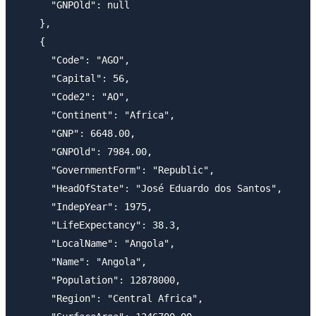
      "GNPOld": null

    },

    {

      "Code": "AGO",

      "Capital": 56,

      "Code2": "AO",

      "Continent": "Africa",

      "GNP": 6648.00,

      "GNPOld": 7984.00,

      "GovernmentForm": "Republic",

      "HeadOfState": "José Eduardo dos Santos",

      "IndepYear": 1975,

      "LifeExpectancy": 38.3,

      "LocalName": "Angola",

      "Name": "Angola",

      "Population": 12878000,

      "Region": "Central Africa",
