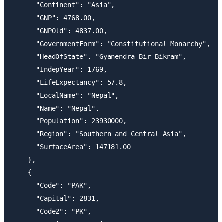
      "Continent": "Asia",

      "GNP": 4768.00,

      "GNPOld": 4837.00,

      "GovernmentForm": "Constitutional Monarchy",

      "HeadOfState": "Gyanendra Bir Bikram",

      "IndepYear": 1769,

      "LifeExpectancy": 57.8,

      "LocalName": "Nepal",

      "Name": "Nepal",

      "Population": 23930000,

      "Region": "Southern and Central Asia",

      "SurfaceArea": 147181.00

    },

    {

      "Code": "PAK",

      "Capital": 2831,

      "Code2": "PK",
