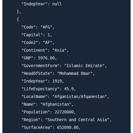
      "IndepYear": null

    },

    {

      "Code": "AFG",

      "Capital": 1,

      "Code2": "AF",

      "Continent": "Asia",

      "GNP": 5976.00,

      "GovernmentForm": "Islamic Emirate",

      "HeadOfState": "Mohammad Omar",

      "IndepYear": 1919,

      "LifeExpectancy": 45.9,

      "LocalName": "Afganistan/Afqanestan",

      "Name": "Afghanistan",

      "Population": 22720000,

      "Region": "Southern and Central Asia",

      "SurfaceArea": 652090.00,
