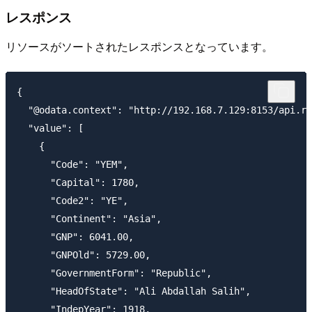
レスポンス
リソースがソートされたレスポンスとなっています。
{

  "@odata.context": "http://192.168.7.129:8153/api.rs
  "value": [

    {

      "Code": "YEM",

      "Capital": 1780,

      "Code2": "YE",

      "Continent": "Asia",

      "GNP": 6041.00,

      "GNPOld": 5729.00,

      "GovernmentForm": "Republic",

      "HeadOfState": "Ali Abdallah Salih",

      "IndepYear": 1918,
