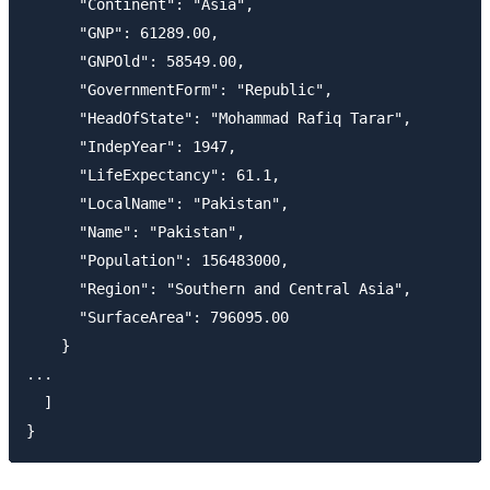
      "Continent": "Asia",

      "GNP": 61289.00,

      "GNPOld": 58549.00,

      "GovernmentForm": "Republic",

      "HeadOfState": "Mohammad Rafiq Tarar",

      "IndepYear": 1947,

      "LifeExpectancy": 61.1,

      "LocalName": "Pakistan",

      "Name": "Pakistan",

      "Population": 156483000,

      "Region": "Southern and Central Asia",

      "SurfaceArea": 796095.00

    }

...

  ]
