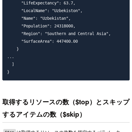
      "LifeExpectancy": 63.7,

      "LocalName": "Uzbekiston",

      "Name": "Uzbekistan",

      "Population": 24318000,

      "Region": "Southern and Central Asia",

      "SurfaceArea": 447400.00

    }

...

  ]

取得するリソースの数（$top）とスキップ
するアイテムの数（$skip）