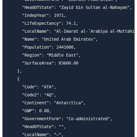
      "HeadOfState": "Zayid bin Sultan al-Nahayan",

      "IndepYear": 1971,

      "LifeExpectancy": 74.1,

      "LocalName": "Al-Imarat al-´Arabiya al-Muttahid
      "Name": "United Arab Emirates",

      "Population": 2441000,

      "Region": "Middle East",

      "SurfaceArea": 83600.00

    },

    {

      "Code": "ATA",

      "Code2": "AQ",

      "Continent": "Antarctica",

      "GNP": 0.00,

      "GovernmentForm": "Co-administrated",

      "HeadOfState": "",

      "LocalName": "–",
