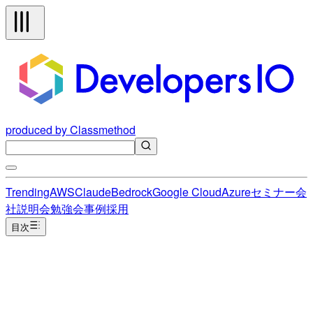
produced by Classmethod
Trending
AWS
Claude
Bedrock
Google Cloud
Azure
セミナー
会
社説明会
勉強会
事例
採用
目次