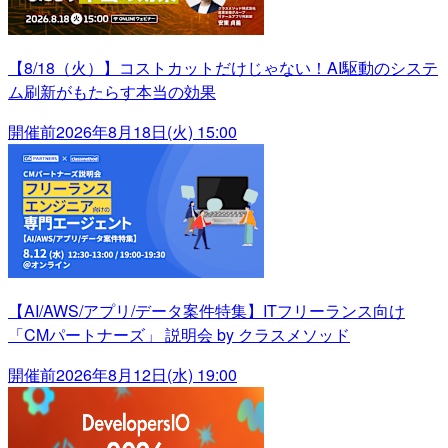
【8/18（火）】コストカットだけじゃない！AI駆動のシステ
ム刷新がもたらす本当の効果
開催前
2026年8月18日(火) 15:00
【AI/AWS/アプリ/データ案件特集】ITフリーランス向け
「CMパートナーズ」 説明会 by クラスメソッド
開催前
2026年8月12日(水) 19:00