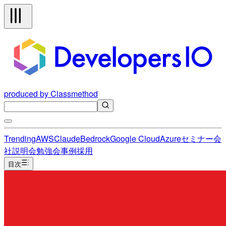
produced by Classmethod
Trending
AWS
Claude
Bedrock
Google Cloud
Azure
セミナー
会
社説明会
勉強会
事例
採用
目次