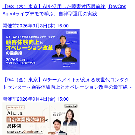
【9/3（木）東京】AIを活用した障害対応最前線 | DevOps
Agentライブデモで学ぶ、自律型運用の実践
開催前
2026年9月3日(木) 16:00
【9/4（金）東京】AIチームメイトが変える次世代コンタク
トセンター～顧客体験向上とオペレーション改革の最前線～
開催前
2026年9月4日(金) 15:00