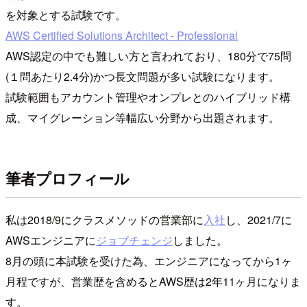
を対象とする試験です。
AWS Certified Solutions Architect - Professional
AWS認定の中でも難しい方と言われており、180分で75問
(１問あたり2.4分)かつ長文問題が多い試験になります。
試験範囲もアカウント管理やオンプレとのハイブリッド構
成、マイグレーション等幅広い分野から出題されます。
筆者プロフィール
私は2018/9にクラスメソッドの営業部に
入社
し、2021/7に
AWSエンジニアに
ジョブチェンジ
しました。
8月の頭に本試験を受けた為、エンジニアになってから1ヶ
月程ですが、営業歴を含めるとAWS歴は2年11ヶ月になりま
す。