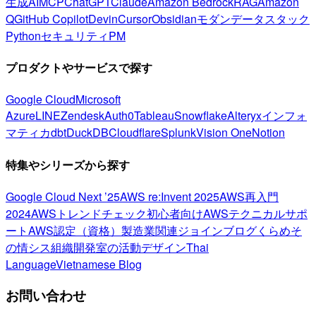
生成AI
MCP
ChatGPT
Claude
Amazon Bedrock
RAG
Amazon
Q
GitHub Copilot
Devin
Cursor
Obsidian
モダンデータスタック
Python
セキュリティ
PM
プロダクトやサービスで探す
Google Cloud
Microsoft
Azure
LINE
Zendesk
Auth0
Tableau
Snowflake
Alteryx
インフォ
マティカ
dbt
DuckDB
Cloudflare
Splunk
Vision One
Notion
特集やシリーズから探す
Google Cloud Next ’25
AWS re:Invent 2025
AWS再入門
2024
AWSトレンドチェック
初心者向け
AWSテクニカルサポ
ート
AWS認定（資格）
製造業関連
ジョインブログ
くらめそ
の情シス
組織開発室の活動
デザイン
Thai
Language
Vietnamese Blog
お問い合わせ