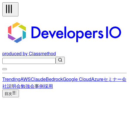
produced by Classmethod
Trending
AWS
Claude
Bedrock
Google Cloud
Azure
セミナー
会
社説明会
勉強会
事例
採用
目次