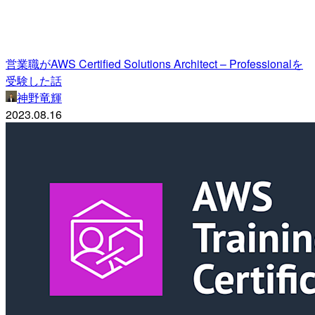
営業職がAWS Certified Solutions Architect – Professionalを
受験した話
神野竜輝
2023.08.16