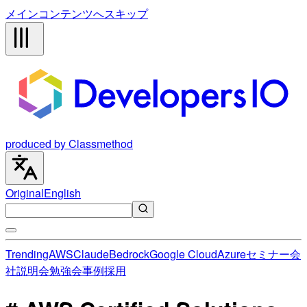
メインコンテンツへスキップ
produced by Classmethod
Original
English
Trending
AWS
Claude
Bedrock
Google Cloud
Azure
セミナー
会
社説明会
勉強会
事例
採用