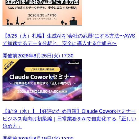
【8/25（火）札幌】生成AIを“会社の武器”にする方法〜AWS
で加速するデータ分析と、安全に導入する仕組み〜
開催前
2026年8月25日(火) 17:30
【8/19（水）】【好評のため再演】Claude Coworkセミナー
ビジネス職向け初級編｜日常業務をAIで自動化する「正しい
始め方」
開催前
2026年8月19日(水) 13:00