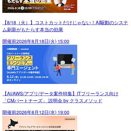
【8/18（火）】コストカットだけじゃない！AI駆動のシステ
ム刷新がもたらす本当の効果
開催前
2026年8月18日(火) 15:00
【AI/AWS/アプリ/データ案件特集】ITフリーランス向け
「CMパートナーズ」 説明会 by クラスメソッド
開催前
2026年8月12日(水) 19:00