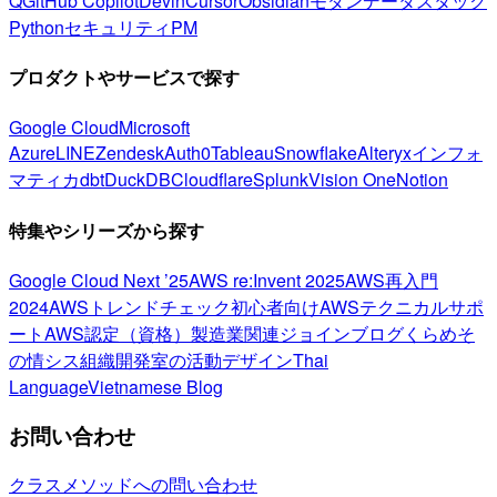
Q
GitHub Copilot
Devin
Cursor
Obsidian
モダンデータスタック
Python
セキュリティ
PM
プロダクトやサービスで探す
Google Cloud
Microsoft
Azure
LINE
Zendesk
Auth0
Tableau
Snowflake
Alteryx
インフォ
マティカ
dbt
DuckDB
Cloudflare
Splunk
Vision One
Notion
特集やシリーズから探す
Google Cloud Next ’25
AWS re:Invent 2025
AWS再入門
2024
AWSトレンドチェック
初心者向け
AWSテクニカルサポ
ート
AWS認定（資格）
製造業関連
ジョインブログ
くらめそ
の情シス
組織開発室の活動
デザイン
Thai
Language
Vietnamese Blog
お問い合わせ
クラスメソッドへの問い合わせ