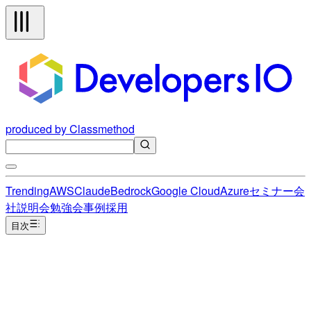
produced by Classmethod
Trending
AWS
Claude
Bedrock
Google Cloud
Azure
セミナー
会
社説明会
勉強会
事例
採用
目次