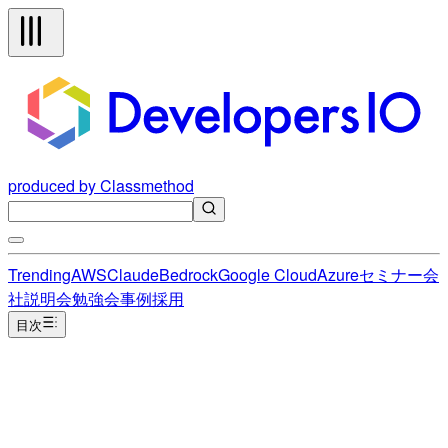
produced by Classmethod
Trending
AWS
Claude
Bedrock
Google Cloud
Azure
セミナー
会
社説明会
勉強会
事例
採用
目次