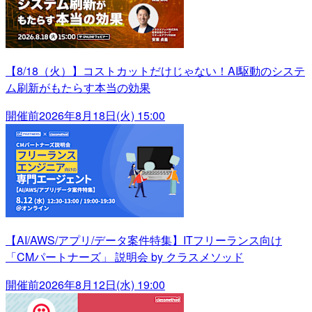
【8/18（火）】コストカットだけじゃない！AI駆動のシステ
ム刷新がもたらす本当の効果
開催前
2026年8月18日(火) 15:00
【AI/AWS/アプリ/データ案件特集】ITフリーランス向け
「CMパートナーズ」 説明会 by クラスメソッド
開催前
2026年8月12日(水) 19:00