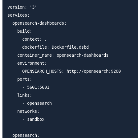
version: '3'

services:

  opensearch-dashboards:

    build:

      context: .

      dockerfile: Dockerfile.dsbd

    container_name: opensearch-dashboards

    environment:

      OPENSEARCH_HOSTS: http://opensearch:9200

    ports:

      - 5601:5601

    links:

      - opensearch

    networks:

      - sandbox

  opensearch:
