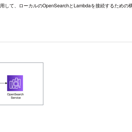
ientを利用して、ローカルのOpenSearchとLambdaを接続する