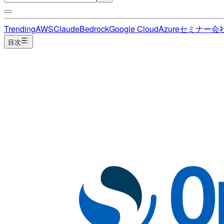
Trending
AWS
Claude
Bedrock
Google Cloud
Azure
セミナー
会
目次