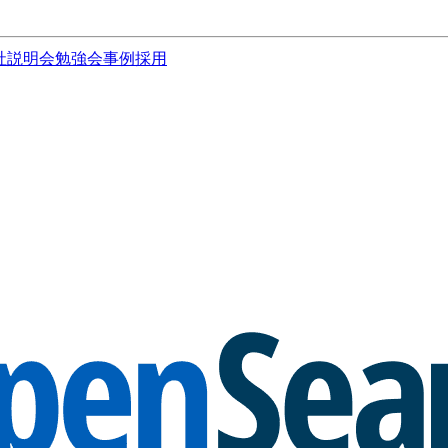
社説明会
勉強会
事例
採用