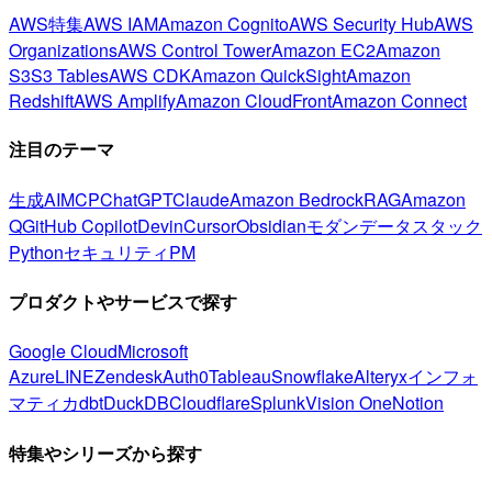
AWS特集
AWS IAM
Amazon Cognito
AWS Security Hub
AWS
Organizations
AWS Control Tower
Amazon EC2
Amazon
S3
S3 Tables
AWS CDK
Amazon QuickSight
Amazon
Redshift
AWS Amplify
Amazon CloudFront
Amazon Connect
注目のテーマ
生成AI
MCP
ChatGPT
Claude
Amazon Bedrock
RAG
Amazon
Q
GitHub Copilot
Devin
Cursor
Obsidian
モダンデータスタック
Python
セキュリティ
PM
プロダクトやサービスで探す
Google Cloud
Microsoft
Azure
LINE
Zendesk
Auth0
Tableau
Snowflake
Alteryx
インフォ
マティカ
dbt
DuckDB
Cloudflare
Splunk
Vision One
Notion
特集やシリーズから探す