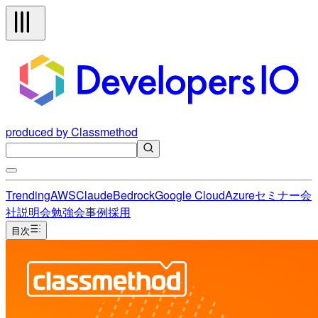
produced by Classmethod
Trending
AWS
Claude
Bedrock
Google Cloud
Azure
セミナー
会
社説明会
勉強会
事例
採用
目次