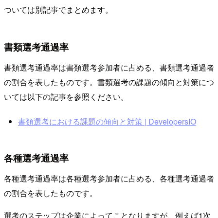
ついては別記事でまとめます。
書類選考通過率
書類選考通過率は書類選考参加者に占める、書類選考通過者
の割合を表したものです。書類選考の課題の傾向と対策につ
いては以下の記事を参照ください。
書類選考における課題の傾向と対策 | DevelopersIO
各種選考通過率
各種選考通過率は各種選考参加者に占める、各種選考通過者
の割合を表したものです。
選考のステップは企業によってことなりますが、例えば1次