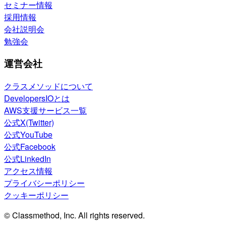
セミナー情報
採用情報
会社説明会
勉強会
運営会社
クラスメソッドについて
DevelopersIOとは
AWS支援サービス一覧
公式X(Twitter)
公式YouTube
公式Facebook
公式LinkedIn
アクセス情報
プライバシーポリシー
クッキーポリシー
© Classmethod, Inc. All rights reserved.