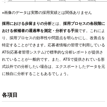
※画像のデータは実際の採用実績とは関係ありません
採用における歩留まりの分析
とは、
採用プロセスの各段階に
おける候補者の通過率を測定・分析する手法
です。これによ
り、採用プロセスの効率性や問題点を明らかにし、改善点を
特定することができます。応募者情報の管理で利用している
ATS(応募者管理システム)で標準的な分析レポートが提供さ
れていることが一般的です。また、ATSで提供されている形
式以外での分析したい場合は、エクスポートしたデータを元
に独自に分析することもあるでしょう。
各項目