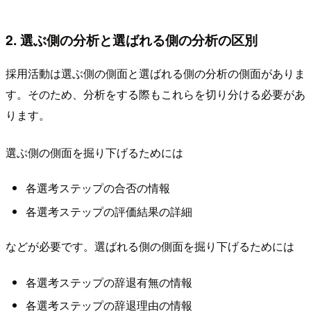
2. 選ぶ側の分析と選ばれる側の分析の区別
採用活動は選ぶ側の側面と選ばれる側の分析の側面がありま
す。そのため、分析をする際もこれらを切り分ける必要があ
ります。
選ぶ側の側面を掘り下げるためには
各選考ステップの合否の情報
各選考ステップの評価結果の詳細
などが必要です。選ばれる側の側面を掘り下げるためには
各選考ステップの辞退有無の情報
各選考ステップの辞退理由の情報