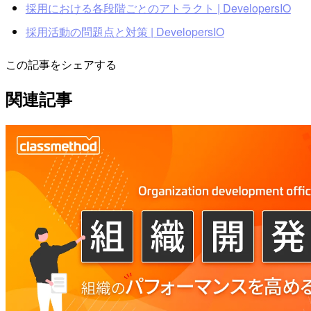
採用における各段階ごとのアトラクト | DevelopersIO
採用活動の問題点と対策 | DevelopersIO
この記事をシェアする
関連記事