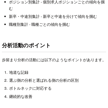
ポジション別集計 - 個別求人ポジションごとの傾向を掴
む
新卒・中途別集計 - 新卒と中途を分けて傾向を掴む
職種別集計 - 職種ごとの傾向を掴む
分析活動のポイント
歩留まり分析の活動には以下のようなポイントがあります。
地道な記録
選ぶ側の分析と選ばれる側の分析の区別
ボトルネックに対応する
継続的な改善