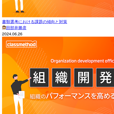
書類選考における課題の傾向と対策
田部井勝彦
2024.06.26