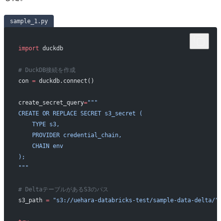
sample_1.py
import
 duckdb
# DuckDB接続を作成
con 
=
 duckdb.connect()
create_secret_query
=
"""
CREATE OR REPLACE SECRET s3_secret (
    TYPE s3,
    PROVIDER credential_chain,
    CHAIN env
);
"""
# DeltaテーブルがあるS3のパス
s3_path 
=
 "s3://uehara-databricks-test/sample-data-delta/"