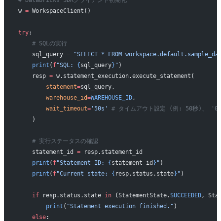
w 
=
 WorkspaceClient()
try
:
    # SQLの実行
    sql_query 
=
 "SELECT * FROM workspace.default.sample_da
    print
(
f
"SQL: 
{
sql_query
}
"
)
    resp 
=
 w.statement_execution.execute_statement(
        statement
=
sql_query,
        warehouse_id
=
WAREHOUSE_ID
,
        wait_timeout
=
'50s'
 # タイムアウト設定 (例: 50秒)、 '
    )
    # 実行ステータスの確認
    statement_id 
=
 resp.statement_id
    print
(
f
"Statement ID: 
{
statement_id
}
"
)
    print
(
f
"Current state: 
{
resp.status.state
}
"
)
    if
 resp.status.state 
in
 (StatementState.
SUCCEEDED
, Sta
        print
(
"Statement execution finished."
)
    else
: