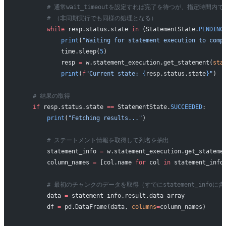
        # 通常wait_timeoutを設定すれば完了を待つが、指定時
        # （非同期実行でも同様の処理となる）
        while
 resp.status.state 
in
 (StatementState.
PENDING
            print
(
"Waiting for statement execution to comp
            time.sleep(
5
)
            resp 
=
 w.statement_execution.get_statement(
sta
            print
(
f
"Current state: 
{
resp.status.state
}
"
)
    # 結果の取得
    if
 resp.status.state 
==
 StatementState.
SUCCEEDED
:
        print
(
"Fetching results..."
)
        # ステートメント情報を取得して列名を抽出
        statement_info 
=
 w.statement_execution.get_stateme
        column_names 
=
 [col.name 
for
 col 
in
 statement_info
        # 最初のチャンクのデータを取得（すでにstatement_info
        data 
=
 statement_info.result.data_array
        df 
=
 pd.DataFrame(data, 
columns
=
column_names)