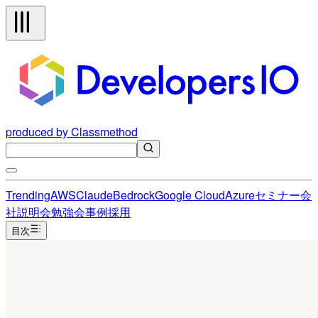
produced by Classmethod
Trending
AWS
Claude
Bedrock
Google Cloud
Azure
セミナー
会
社説明会
勉強会
事例
採用
目次