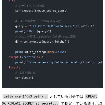
try
:
    # シークレットの作成
    con.execute(create_secret_query)
    # S3上のDeltaテーブルを読み込む
    query 
=
 f
"SELECT * FROM delta_scan('
{
s3_path
}
')"
    print
(
f
"SQL: 
{
query
}
"
)
    # クエリを実行してpandas DataFrameに変換
    df 
=
 con.execute(query).fetchdf()
    print
(df.to_string(
index
=
False
))
except
 Exception
 as
 e:
    print
(
f
"Error accessing Delta table at 
{
s3_path
}
: 
{
e
}
"
finally
:
    # 接続を閉じる
    con.close()
としている部分では
delta_scan('{s3_path}')
CREATE
で指定している通り、環
OR REPLACE SECRET s3_secret...