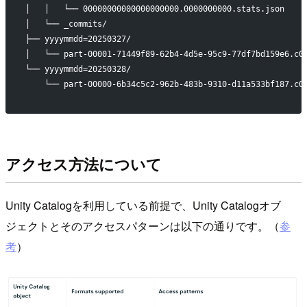
│   │   └── 00000000000000000000.0000000000.stats.json
│   └── _commits/
├── yyyymmdd=20250327/
│   └── part-00001-71449f89-62b4-4d5e-95c9-77df7bd159e6.c0
└── yyyymmdd=20250328/
    └── part-00000-6b34c5c2-962b-483b-9310-d11a533bf187.c0
アクセス方法について
Unity Catalogを利用している前提で、Unity Catalogオブ
ジェクトとそのアクセスパターンは以下の通りです。（
参
考
）