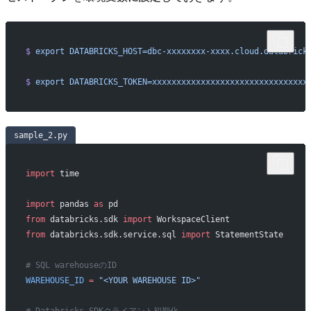
$
 export
 DATABRICKS_HOST=dbc-xxxxxxxx-xxxx.cloud.databrick
$
 export
 DATABRICKS_TOKEN=xxxxxxxxxxxxxxxxxxxxxxxxxxxxxxxx
sample_2.py
import
 time
import
 pandas 
as
 pd
from
 databricks.sdk 
import
 WorkspaceClient
from
 databricks.sdk.service.sql 
import
 StatementState
# SQL warehouseのID
WAREHOUSE_ID
 =
 "<YOUR WAREHOUSE ID>"
# Databricks SDKクライアント初期化