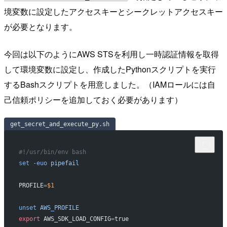
境変数に設定したアクセスキーとシークレットアクセスキー
が必要となります。
今回は以下のようにAWS STSを利用し一時認証情報を取得
して環境変数に設定し、作成したPythonスクリプトを実行
するBashスクリプトを用意しました。（IAMロールには自
己信頼ポリシーを追加しておく必要があります）
get_secret_and_execute_py.sh
#!/usr/bin/env bash
set
 -euo
 pipefail
PROFILE
=
$1
unset
 AWS_PROFILE
export
 AWS_SDK_LOAD_CONFIG
=
true