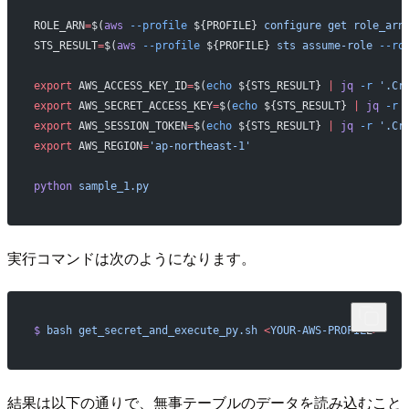
ROLE_ARN
=
$(
aws
 --profile
 ${PROFILE} 
configure
 get
 role_arn
STS_RESULT
=
$(
aws
 --profile
 ${PROFILE} 
sts
 assume-role
 --ro
export
 AWS_ACCESS_KEY_ID
=
$(
echo
 ${STS_RESULT} 
|
 jq
 -r
 '.Cr
export
 AWS_SECRET_ACCESS_KEY
=
$(
echo
 ${STS_RESULT} 
|
 jq
 -r
 
export
 AWS_SESSION_TOKEN
=
$(
echo
 ${STS_RESULT} 
|
 jq
 -r
 '.Cr
export
 AWS_REGION
=
'ap-northeast-1'
python
 sample_1.py
実行コマンドは次のようになります。
$
 bash
 get_secret_and_execute_py.sh
 <
YOUR-AWS-PROFIL
E
>
結果は以下の通りで、無事テーブルのデータを読み込むこと