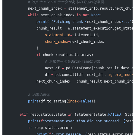
        # 次のチャンクのデータがあるのであれば取得
        next_chunk_index 
=
 statement_info.result.next_chun
        while
 next_chunk_index 
is
 not
 None
:
            print
(
f
"Fetching chunk 
{
next_chunk_index
}
..."
)
            chunk_result 
=
 w.statement_execution.get_state
                statement_id
=
statement_id,
                chunk_index
=
next_chunk_index
            )
            if
 chunk_result.data_array:
                # 追加データをDataFrameに追加
                next_df 
=
 pd.DataFrame(chunk_result.data_a
                df 
=
 pd.concat([df, next_df], 
ignore_index
            next_chunk_index 
=
 chunk_result.next_chunk_ind
        # 結果の表示
        print
(df.to_string(
index
=
False
))
    elif
 resp.status.state 
in
 (StatementState.
FAILED
, Stat
        print
(
f
"Statement execution did not succeed: 
{
resp
        if
 resp.status.error:
            print
(
f
"Error message: 
{
resp.status.error.mess