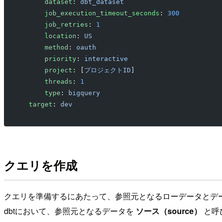
      dataset
: 
dbt_dataset
      job_execution_timeout_seconds
: 
300
      job_retries
: 
1
      location
: 
US
      method
: 
oauth
      priority
: 
interactive
      project
: [
プロジェクトID
]
      threads
: 
1
      type
: 
bigquery
  target
: 
dev
クエリを作成
クエリを準備するにあたって、参照元となるローデータとデ
dbtにおいて、参照元となるデータを
ソース（source）
と呼