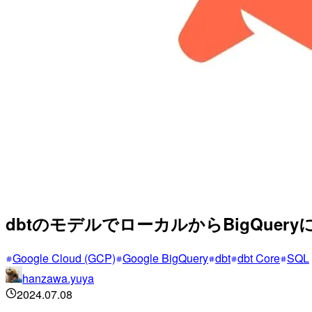
dbtのモデルでローカルからBigQue
Google Cloud (GCP)
Google BigQuery
dbt
dbt Core
SQL
hanzawa.yuya
2024.07.08