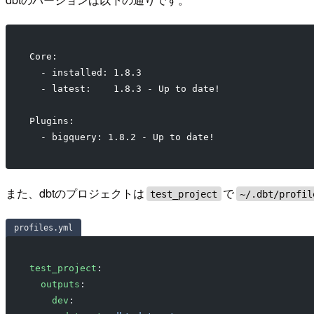
Core:
  - installed: 1.8.3
  - latest:    1.8.3 - Up to date!
Plugins:
  - bigquery: 1.8.2 - Up to date!
また、dbtのプロジェクトは
で
test_project
~/.dbt/profil
profiles.yml
test_project
:
  outputs
:
    dev
: