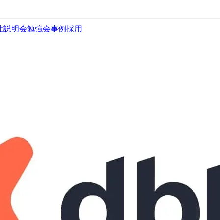
社説明会
勉強会
事例
採用