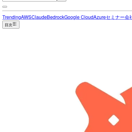
Trending
AWS
Claude
Bedrock
Google Cloud
Azure
セミナー
会
目次