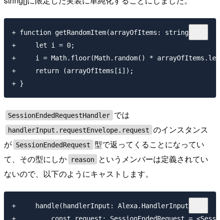
string[]に限定した実装に単純化することにしました。
+ function getRandomItem(arrayOfItems: string[]) {

+     let i = 0;

+     i = Math.floor(Math.random() * arrayOfItems.len
+     return (arrayOfItems[i]);

では
SessionEndedRequestHandler
のインスタンス
handlerInput.requestEnvelope.request
が
型で返ってくることになってい
SessionEndedRequest
て、その型にしか
というメンバーは定義されてい
reason
ないので、以下のようにキャストします。
+     handle(handlerInput: Alexa.HandlerInput) {

+         const request: SessionEndedRequest = <Sessi