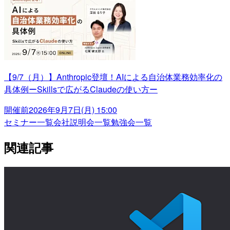
【9/7（月）】Anthropic登壇！AIによる自治体業務効率化の
具体例ーSkillsで広がるClaudeの使い方ー
開催前
2026年9月7日(月) 15:00
セミナー一覧
会社説明会一覧
勉強会一覧
関連記事