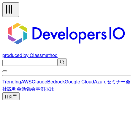
produced by Classmethod
Trending
AWS
Claude
Bedrock
Google Cloud
Azure
セミナー
会
社説明会
勉強会
事例
採用
目次