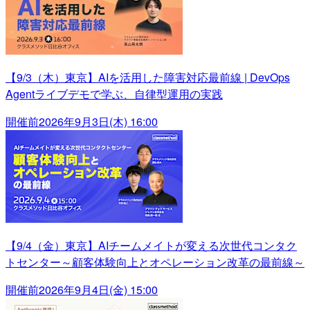
【9/3（木）東京】AIを活用した障害対応最前線 | DevOps
Agentライブデモで学ぶ、自律型運用の実践
開催前
2026年9月3日(木) 16:00
【9/4（金）東京】AIチームメイトが変える次世代コンタク
トセンター～顧客体験向上とオペレーション改革の最前線～
開催前
2026年9月4日(金) 15:00