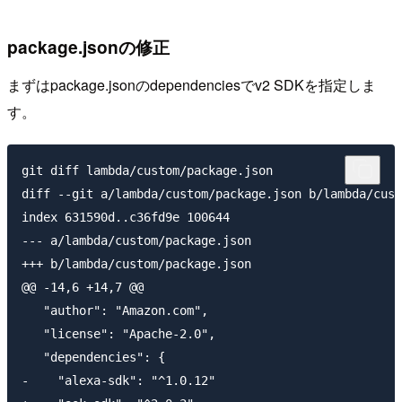
package.jsonの修正
まずはpackage.jsonのdependenciesでv2 SDKを指定しま
す。
git diff lambda/custom/package.json

diff --git a/lambda/custom/package.json b/lambda/cust
index 631590d..c36fd9e 100644

--- a/lambda/custom/package.json

+++ b/lambda/custom/package.json

@@ -14,6 +14,7 @@

   "author": "Amazon.com",

   "license": "Apache-2.0",

   "dependencies": {

-    "alexa-sdk": "^1.0.12"
