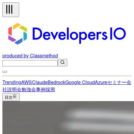
produced by Classmethod
Trending
AWS
Claude
Bedrock
Google Cloud
Azure
セミナー
会
社説明会
勉強会
事例
採用
目次