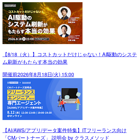
【8/18（火）】コストカットだけじゃない！AI駆動のシステ
ム刷新がもたらす本当の効果
開催前
2026年8月18日(火) 15:00
【AI/AWS/アプリ/データ案件特集】ITフリーランス向け
「CMパートナーズ」 説明会 by クラスメソッド