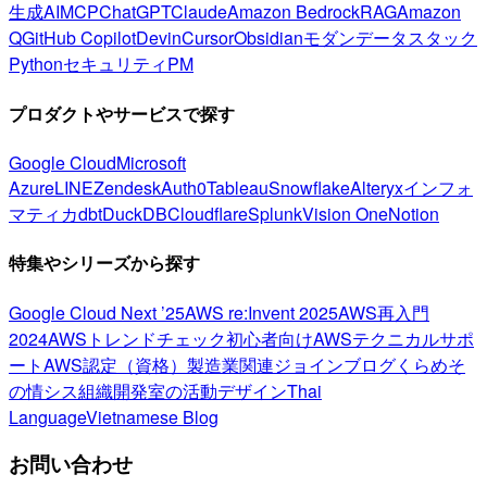
生成AI
MCP
ChatGPT
Claude
Amazon Bedrock
RAG
Amazon
Q
GitHub Copilot
Devin
Cursor
Obsidian
モダンデータスタック
Python
セキュリティ
PM
プロダクトやサービスで探す
Google Cloud
Microsoft
Azure
LINE
Zendesk
Auth0
Tableau
Snowflake
Alteryx
インフォ
マティカ
dbt
DuckDB
Cloudflare
Splunk
Vision One
Notion
特集やシリーズから探す
Google Cloud Next ’25
AWS re:Invent 2025
AWS再入門
2024
AWSトレンドチェック
初心者向け
AWSテクニカルサポ
ート
AWS認定（資格）
製造業関連
ジョインブログ
くらめそ
の情シス
組織開発室の活動
デザイン
Thai
Language
Vietnamese Blog
お問い合わせ