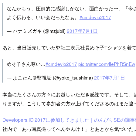
なんかもう、圧倒的に感謝しかない。面白かった〜。『今さ
よく伝わる、いい会だったなぁ。
#cmdevio2017
— ハナミズガキ (@mzjubil)
2017年7月1日
あと、当日販売していた弊社二次元社員めそ子Tシャツを着
めそ子さん尊い…
#cmdevio2017
pic.twitter.com/lIePhRSnEw
— よこたん＠監視垢 (@yoko_tsushima)
2017年7月1日
本当にたくさんの方々にお越しいただき感謝です。そして、
りますが、こうして参加者の方が上げてくださるのはまた違
Developers.IO 2017に参加してきました｜のんびりSEの議
社内で「あっ写真撮ってへんやんけ！」とあとから気づいた