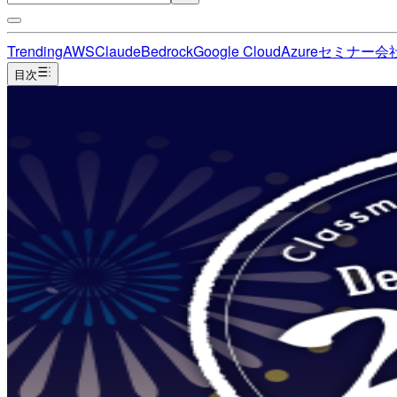
Trending
AWS
Claude
Bedrock
Google Cloud
Azure
セミナー
会
目次