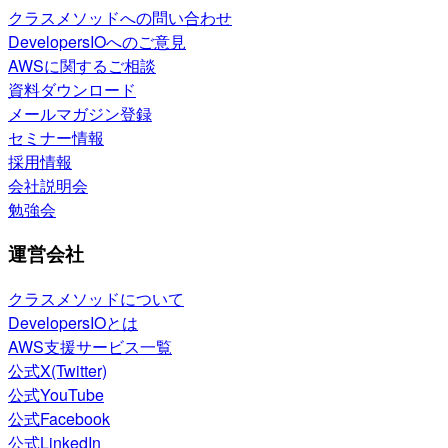
クラスメソッドへの問い合わせ
DevelopersIOへのご意見
AWSに関するご相談
資料ダウンロード
メールマガジン登録
セミナー情報
採用情報
会社説明会
勉強会
運営会社
クラスメソッドについて
DevelopersIOとは
AWS支援サービス一覧
公式X(Twitter)
公式YouTube
公式Facebook
公式LinkedIn