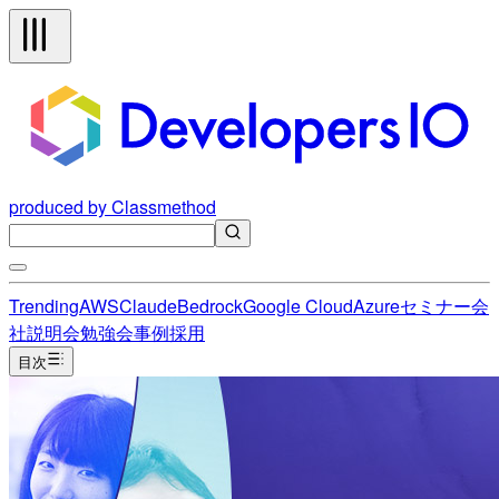
produced by Classmethod
Trending
AWS
Claude
Bedrock
Google Cloud
Azure
セミナー
会
社説明会
勉強会
事例
採用
目次