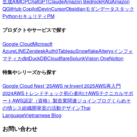
生成AI
MCP
ChatGPT
Claude
Amazon Bedrock
RAG
Amazon
Q
GitHub Copilot
Devin
Cursor
Obsidian
モダンデータスタック
Python
セキュリティ
PM
プロダクトやサービスで探す
Google Cloud
Microsoft
Azure
LINE
Zendesk
Auth0
Tableau
Snowflake
Alteryx
インフォ
マティカ
dbt
DuckDB
Cloudflare
Splunk
Vision One
Notion
特集やシリーズから探す
Google Cloud Next ’25
AWS re:Invent 2025
AWS再入門
2024
AWSトレンドチェック
初心者向け
AWSテクニカルサポ
ート
AWS認定（資格）
製造業関連
ジョインブログ
くらめそ
の情シス
組織開発室の活動
デザイン
Thai
Language
Vietnamese Blog
お問い合わせ