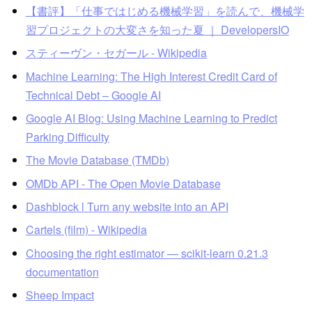
【書評】「仕事ではじめる機械学習」を読んで、機械学
習プロジェクトの大変さを知った夏 ｜ DevelopersIO
スティーヴン・セガール - Wikipedia
Machine Learning: The High Interest Credit Card of
Technical Debt – Google AI
Google AI Blog: Using Machine Learning to Predict
Parking Difficulty
The Movie Database (TMDb)
OMDb API - The Open Movie Database
Dashblock l Turn any website into an API
Cartels (film) - Wikipedia
Choosing the right estimator — scikit-learn 0.21.3
documentation
Sheep Impact