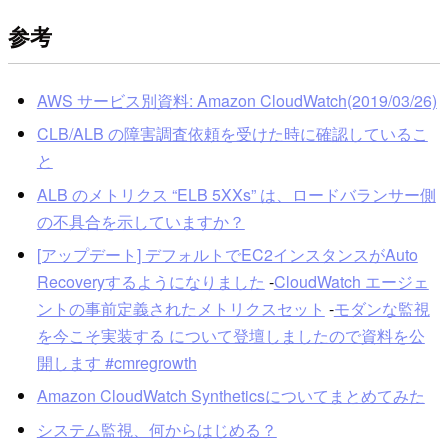
参考
AWS サービス別資料: Amazon CloudWatch(2019/03/26)
CLB/ALB の障害調査依頼を受けた時に確認しているこ
と
ALB のメトリクス “ELB 5XXs” は、ロードバランサー側
の不具合を示していますか？
[アップデート] デフォルトでEC2インスタンスがAuto
Recoveryするようになりました
-
CloudWatch エージェ
ントの事前定義されたメトリクスセット
-
モダンな監視
を今こそ実装する について登壇しましたので資料を公
開します #cmregrowth
Amazon CloudWatch Syntheticsについてまとめてみた
システム監視、何からはじめる？