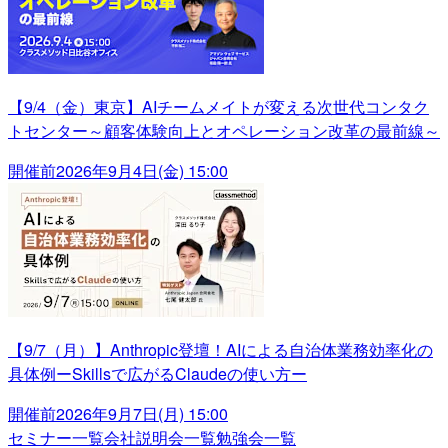
【9/4（金）東京】AIチームメイトが変える次世代コンタク
トセンター～顧客体験向上とオペレーション改革の最前線～
開催前
2026年9月4日(金) 15:00
【9/7（月）】Anthropic登壇！AIによる自治体業務効率化の
具体例ーSkillsで広がるClaudeの使い方ー
開催前
2026年9月7日(月) 15:00
セミナー一覧
会社説明会一覧
勉強会一覧