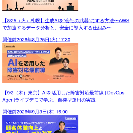
【8/25（火）札幌】生成AIを“会社の武器”にする方法〜AWS
で加速するデータ分析と、安全に導入する仕組み〜
開催前
2026年8月25日(火) 17:30
【9/3（木）東京】AIを活用した障害対応最前線 | DevOps
Agentライブデモで学ぶ、自律型運用の実践
開催前
2026年9月3日(木) 16:00