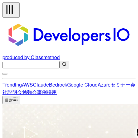
produced by Classmethod
Trending
AWS
Claude
Bedrock
Google Cloud
Azure
セミナー
会
社説明会
勉強会
事例
採用
目次