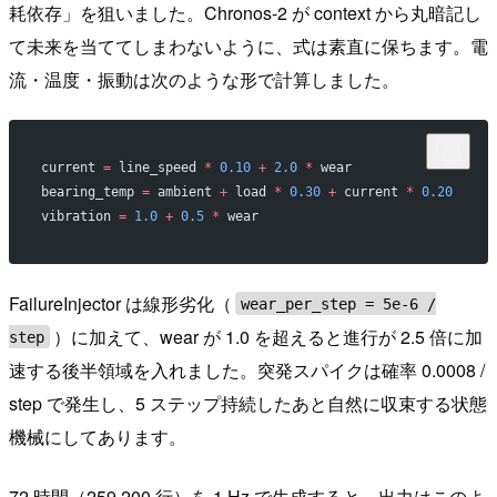
耗依存」を狙いました。Chronos-2 が context から丸暗記し
て未来を当ててしまわないように、式は素直に保ちます。電
流・温度・振動は次のような形で計算しました。
current 
=
 line_speed 
*
 0.10
 +
 2.0
 *
 wear                  
bearing_temp 
=
 ambient 
+
 load 
*
 0.30
 +
 current 
*
 0.20
    
vibration 
=
 1.0
 +
 0.5
 *
 wear                              
FailureInjector は線形劣化（
wear_per_step = 5e-6 /
）に加えて、wear が 1.0 を超えると進行が 2.5 倍に加
step
速する後半領域を入れました。突発スパイクは確率 0.0008 /
step で発生し、5 ステップ持続したあと自然に収束する状態
機械にしてあります。
72 時間（259,200 行）を 1 Hz で生成すると、出力はこのよ