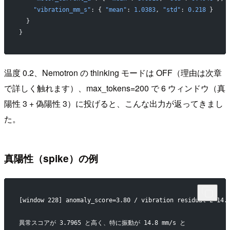
    "vibration_mm_s"
: { 
"mean"
: 
1.0383
, 
"std"
: 
0.218
 }
  }
}
温度 0.2、Nemotron の thinking モードは OFF（理由は次章
で詳しく触れます）、max_tokens=200 で 6 ウィンドウ（真
陽性 3 + 偽陽性 3）に投げると、こんな出力が返ってきまし
た。
真陽性（spike）の例
[window 228] anomaly_score=3.80 / vibration residual z=14.
異常スコアが 3.7965 と高く、特に振動が 14.8 mm/s と