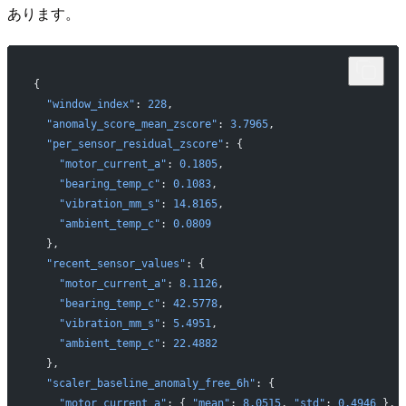
あります。
{
  "window_index"
: 
228
,
  "anomaly_score_mean_zscore"
: 
3.7965
,
  "per_sensor_residual_zscore"
: {
    "motor_current_a"
: 
0.1805
,
    "bearing_temp_c"
: 
0.1083
,
    "vibration_mm_s"
: 
14.8165
,
    "ambient_temp_c"
: 
0.0809
  },
  "recent_sensor_values"
: {
    "motor_current_a"
: 
8.1126
,
    "bearing_temp_c"
: 
42.5778
,
    "vibration_mm_s"
: 
5.4951
,
    "ambient_temp_c"
: 
22.4882
  },
  "scaler_baseline_anomaly_free_6h"
: {
    "motor_current_a"
: { 
"mean"
: 
8.0515
, 
"std"
: 
0.4946
 },