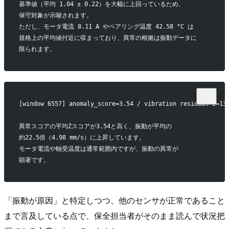
基準値（平均 1.04 ± 0.22）を大幅に上回っているため、
保守対象が示唆されます。
ただし、モータ電流 8.11 A やベアリング温度 42.58 °C は
規格上の平均値付近に収まっており、異常の根拠は振動データに
限られます。
[window 6557] anomaly_score=3.54 / vibration residual z=13
異常スコアの平均Zスコアが3.54と高く、振動が平均の
約22.5倍（4.98 mm/s）に上昇しています。
モータ電流や軸受温度は通常範囲内ですが、振動の異常が
顕著です。
「振動が原因」と特定しつつ、他のセンサが正常であること
まで言及している点で、保全担当者がそのまま読んで状況把