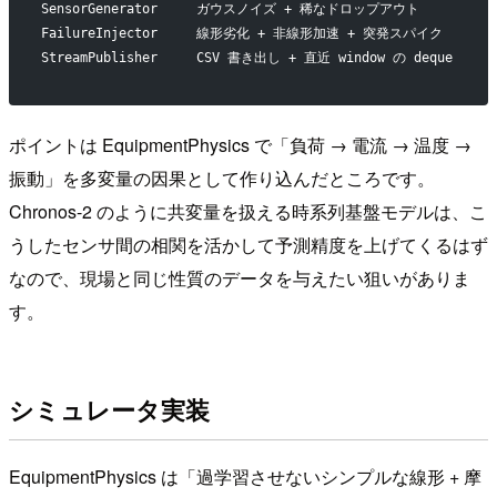
SensorGenerator     ガウスノイズ + 稀なドロップアウト
FailureInjector     線形劣化 + 非線形加速 + 突発スパイク
StreamPublisher     CSV 書き出し + 直近 window の deque
ポイントは EquipmentPhysics で「負荷 → 電流 → 温度 →
振動」を多変量の因果として作り込んだところです。
Chronos-2 のように共変量を扱える時系列基盤モデルは、こ
うしたセンサ間の相関を活かして予測精度を上げてくるはず
なので、現場と同じ性質のデータを与えたい狙いがありま
す。
シミュレータ実装
EquipmentPhysics は「過学習させないシンプルな線形 + 摩