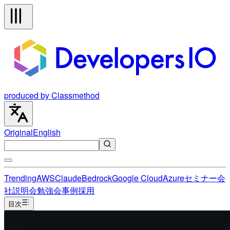
produced by Classmethod
Original
English
Trending
AWS
Claude
Bedrock
Google Cloud
Azure
セミナー
会
社説明会
勉強会
事例
採用
目次