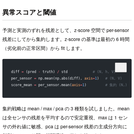
異常スコアと閾値
予測と実測のずれを残差として、z-score 空間で per-sensor
残差にしてから集約します。z-score の基準は最初の 6 時間
（劣化前の正常区間）から fit します。
diff 
=
 (pred 
-
 truth) 
/
 std            
# (N, h, V)
per_sensor 
=
 np.mean(np.abs(diff), 
axis
=
1
)   
# (N, V)
score_mean 
=
 per_sensor.mean(
axis
=
1
)         
# 集約 (N,)
集約戦略は mean / max / pca の 3 種類を試しました。mean
は全センサの残差を平均するので安定重視、max は 1 セン
サの外れ値に敏感、pca は per-sensor 残差の主成分方向に