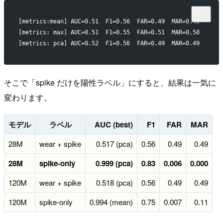
[metrics:mean] AUC=0.51  F1=0.56  FAR=0.49  MAR=0.49
[metrics: max] AUC=0.51  F1=0.55  FAR=0.51  MAR=0.50
[metrics: pca] AUC=0.52  F1=0.56  FAR=0.49  MAR=0.49
そこで「spike だけを陽性ラベル」にすると、結果は一気に
変わります。
モデル
ラベル
AUC (best)
F1
FAR
MAR
28M
wear + spike
0.517 (pca)
0.56
0.49
0.49
28M
spike-only
0.999 (pca)
0.83
0.006
0.000
120M
wear + spike
0.518 (pca)
0.56
0.49
0.49
120M
spike-only
0.994 (mean)
0.75
0.007
0.11