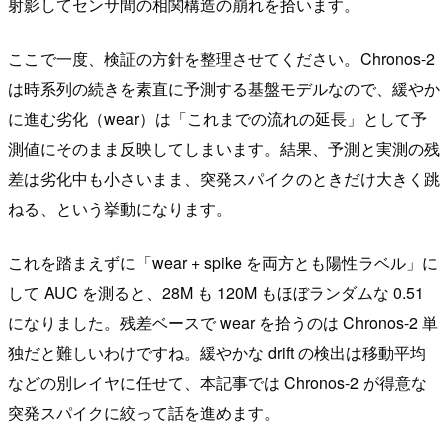
射影してセンサ間の相関構造の崩れを拾います。
ここで一度、検証の方針を整理させてください。Chronos-2
は時系列の続きを素直に予測する基盤モデルなので、緩やか
に進む劣化（wear）は「これまでの流れの延長」として予
測値にそのまま反映してしまいます。結果、予測と実測の残
差は劣化中も小さいまま、突発スパイクのときだけ大きく跳
ねる、という挙動になります。
これを踏まえずに「wear + spike を両方とも陽性ラベル」に
して AUC を測ると、28M も 120M もほぼランダムな 0.51
になりました。残差ベースで wear を拾うのは Chronos-2 単
独だと難しいわけですね。緩やかな drift の検出は移動平均
などの別レイヤに任せて、本記事では Chronos-2 が得意な
突発スパイクに絞って話を進めます。