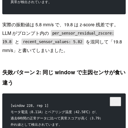
異常が検出されています。
実際の振動値は 5.8 mm/s で、19.8 は z-score 残差です。
LLM がプロンプト内の
per_sensor_residual_zscore:
と
を混同して「19.8
19.8
recent_sensor_values: 5.82
mm/s」と書いてしまいました。
失敗パターン 2: 同じ window で主因センサが食い
違う
[window 228, rep 1]
モータ電流（8.11A）とベアリング温度（42.58℃）が、
過去6時間の正常データに比べて異常スコアが高く（3.79）
外れ値として検出されています。