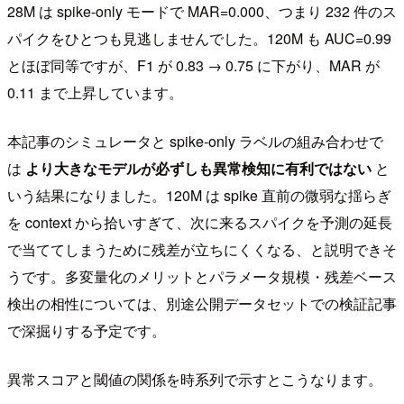
28M は spike-only モードで MAR=0.000、つまり 232 件のス
パイクをひとつも見逃しませんでした。120M も AUC=0.99
とほぼ同等ですが、F1 が 0.83 → 0.75 に下がり、MAR が
0.11 まで上昇しています。
本記事のシミュレータと spike-only ラベルの組み合わせで
は
より大きなモデルが必ずしも異常検知に有利ではない
と
いう結果になりました。120M は spike 直前の微弱な揺らぎ
を context から拾いすぎて、次に来るスパイクを予測の延長
で当ててしまうために残差が立ちにくくなる、と説明できそ
うです。多変量化のメリットとパラメータ規模・残差ベース
検出の相性については、別途公開データセットでの検証記事
で深掘りする予定です。
異常スコアと閾値の関係を時系列で示すとこうなります。