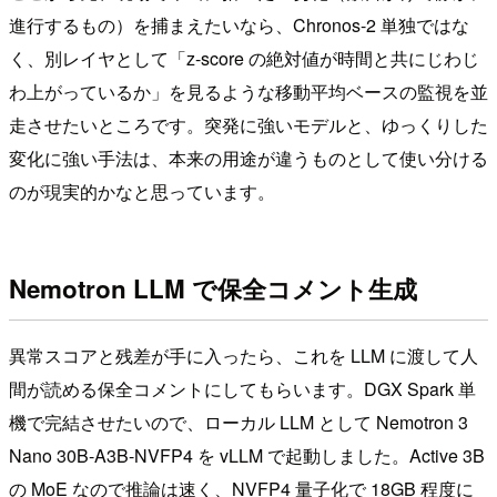
進行するもの）を捕まえたいなら、Chronos-2 単独ではな
く、別レイヤとして「z-score の絶対値が時間と共にじわじ
わ上がっているか」を見るような移動平均ベースの監視を並
走させたいところです。突発に強いモデルと、ゆっくりした
変化に強い手法は、本来の用途が違うものとして使い分ける
のが現実的かなと思っています。
Nemotron LLM で保全コメント生成
異常スコアと残差が手に入ったら、これを LLM に渡して人
間が読める保全コメントにしてもらいます。DGX Spark 単
機で完結させたいので、ローカル LLM として Nemotron 3
Nano 30B-A3B-NVFP4 を vLLM で起動しました。Active 3B
の MoE なので推論は速く、NVFP4 量子化で 18GB 程度に