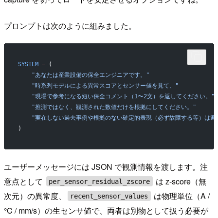
プロンプトは次のように組みました。
SYSTEM
 =
 (
    "あなたは産業設備の保全エンジニアです。"
    "時系列モデルによる異常スコアとセンサー値を見て、"
    "現場で参考になる短い保全コメント（1〜2文）を返してください。"
    "推測ではなく、観測された数値だけを根拠にしてください。"
    "実在しない過去事例や根拠のない確定的表現（必ず故障する等）は避
)
ユーザーメッセージには JSON で観測情報を渡します。注
意点として
は z-score（無
per_sensor_residual_zscore
次元）の異常度、
は物理単位（A /
recent_sensor_values
°C / mm/s）の生センサ値で、両者は別物として扱う必要が