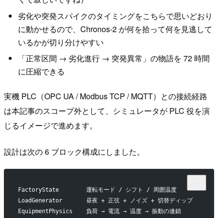
劣化や突発スパイクのタイミングをこちらで思いどおり
に動かせるので、Chronos-2 が何を拾って何を見逃して
いるかが切り分けやすい
「正常区間 → 劣化進行 → 突発異常」の物語を 72 時間
に圧縮できる
実機 PLC（OPC UA / Modbus TCP / MQTT）との接続経路
は本記事のスコープ外として、シミュレータが PLC 役を演
じるイメージで進めます。
設計は次の 6 ブロック構成にしました。
FactoryState        運転モード / シフト / 周囲温度
LoadGenerator       昼夜 + 正弦 + ノイズ + 切替ディップ
EquipmentPhysics    負荷 → 電流 → 温度 → 振動の連鎖