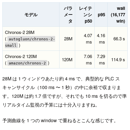
パラ
レイテ
wall
モデル
メー
ンシ
p95
(16,177
タ
p50
win)
Chronos-2 28M
4.07
4.16
(
28M
66.3 s
autogluon/chronos-2-
ms
ms
)
small
Chronos-2 120M
7.06
7.29
120M
114.9 s
(
)
ms
ms
amazon/chronos-2
28M は 1 ウィンドウあたり約 4 ms で、典型的な PLC ス
キャンサイクル（100 ms 〜 1 秒）の中に余裕で収まりま
す。120M は約 1.7 倍ですが、それでも 10 ms を切るので準
リアルタイム監視の予算には十分入りますね。
予測曲線を 1 つの window で重ねるとこんな感じです。