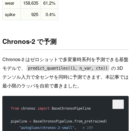
wear
158,635
61.2%
spike
925
0.4%
Chronos-2 で予測
Chronos-2 はゼロショットで多変量時系列を予測できる基盤
モデルで、
の 3D
predict_quantiles((1, n_var, ctx))
テンソル入力で全センサを同時に予測できます。本記事では
最小限のラッパを自前で書きました。
from
 chronos 
import
 BaseChronosPipeline
pipeline 
=
 BaseChronosPipeline.from_pretrained(
    "autogluon/chronos-2-small"
,   
# 28M