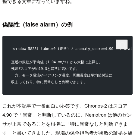
握できる文章になっていますね。
偽陽性（false alarm）の例
[window 5828] label=0 (正常) / anomaly_score=4.90 / vibrati
直近の振動が平均値（1.04 mm/s）から大幅に上昇し、
残差Zスコアが約19.3と異常に高いです。
一方、モータ電流やベアリング温度、周囲温度は平均値付近に
収まっており、特に異常なしと判断できます。
これが本記事で一番面白い応答です。Chronos-2 はスコア
4.90 で「異常」と判断しているのに、Nemotron は他のセン
サが正常であることを根拠に「特に異常なしと判断できま
す」と書いてきました。現場の保全担当者が複数の証拠を組