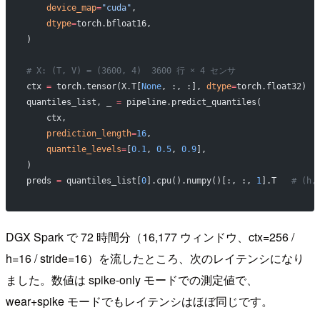
    device_map
=
"cuda"
,
    dtype
=
torch.bfloat16,
)
# X: (T, V) = (3600, 4)  3600 行 × 4 センサ
ctx 
=
 torch.tensor(X.T[
None
, :, :], 
dtype
=
torch.float32)  
quantiles_list, _ 
=
 pipeline.predict_quantiles(
    ctx,
    prediction_length
=
16
,
    quantile_levels
=
[
0.1
, 
0.5
, 
0.9
],
)
preds 
=
 quantiles_list[
0
].cpu().numpy()[:, :, 
1
].T   
# (h,
DGX Spark で 72 時間分（16,177 ウィンドウ、ctx=256 /
h=16 / stride=16）を流したところ、次のレイテンシになり
ました。数値は spike-only モードでの測定値で、
wear+spike モードでもレイテンシはほぼ同じです。