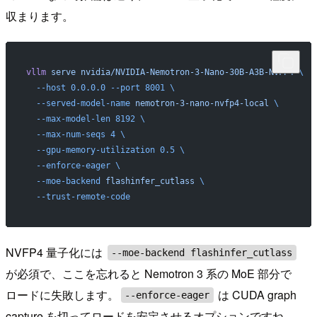
収まります。
vllm
 serve
 nvidia/NVIDIA-Nemotron-3-Nano-30B-A3B-NVFP4
 \
  --host
 0.0.0.0
 --port
 8001
 \
  --served-model-name
 nemotron-3-nano-nvfp4-local
 \
  --max-model-len
 8192
 \
  --max-num-seqs
 4
 \
  --gpu-memory-utilization
 0.5
 \
  --enforce-eager
 \
  --moe-backend
 flashinfer_cutlass
 \
  --trust-remote-code
NVFP4 量子化には
--moe-backend flashinfer_cutlass
が必須で、ここを忘れると Nemotron 3 系の MoE 部分で
ロードに失敗します。
は CUDA graph
--enforce-eager
capture を切ってロードを安定させるオプションですね。