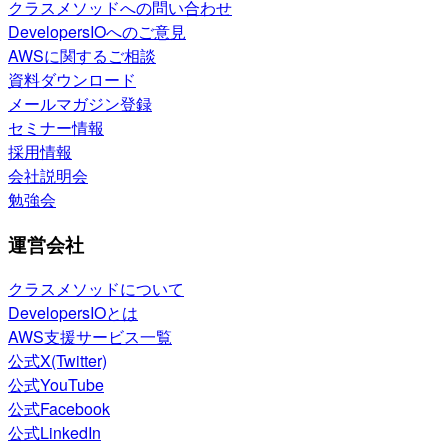
クラスメソッドへの問い合わせ
DevelopersIOへのご意見
AWSに関するご相談
資料ダウンロード
メールマガジン登録
セミナー情報
採用情報
会社説明会
勉強会
運営会社
クラスメソッドについて
DevelopersIOとは
AWS支援サービス一覧
公式X(Twitter)
公式YouTube
公式Facebook
公式LinkedIn