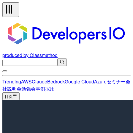
produced by Classmethod
Trending
AWS
Claude
Bedrock
Google Cloud
Azure
セミナー
会
社説明会
勉強会
事例
採用
目次