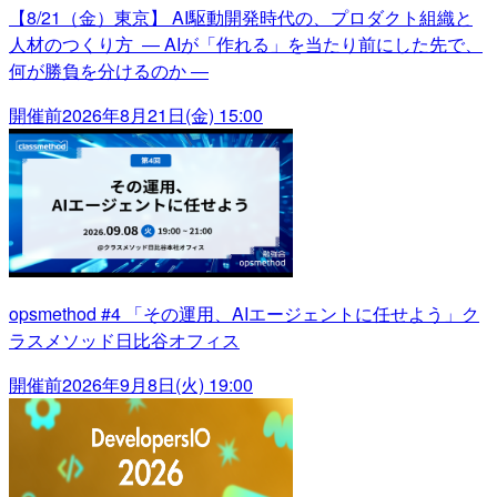
【8/21（金）東京】 AI駆動開発時代の、プロダクト組織と
人材のつくり方 ― AIが「作れる」を当たり前にした先で、
何が勝負を分けるのか ―
開催前
2026年8月21日(金) 15:00
opsmethod #4 「その運用、AIエージェントに任せよう」ク
ラスメソッド日比谷オフィス
開催前
2026年9月8日(火) 19:00