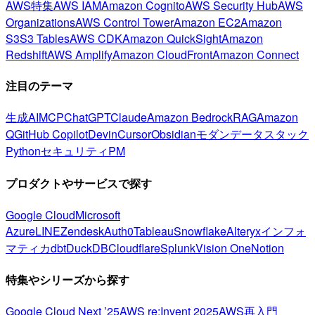
AWS特集
AWS IAM
Amazon Cognito
AWS Security Hub
AWS
Organizations
AWS Control Tower
Amazon EC2
Amazon
S3
S3 Tables
AWS CDK
Amazon QuickSight
Amazon
Redshift
AWS Amplify
Amazon CloudFront
Amazon Connect
注目のテーマ
生成AI
MCP
ChatGPT
Claude
Amazon Bedrock
RAG
Amazon
Q
GitHub Copilot
Devin
Cursor
Obsidian
モダンデータスタック
Python
セキュリティ
PM
プロダクトやサービスで探す
Google Cloud
Microsoft
Azure
LINE
Zendesk
Auth0
Tableau
Snowflake
Alteryx
インフォ
マティカ
dbt
DuckDB
Cloudflare
Splunk
Vision One
Notion
特集やシリーズから探す
Google Cloud Next ’25
AWS re:Invent 2025
AWS再入門