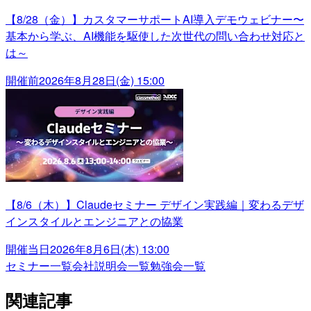
【8/28（金）】カスタマーサポートAI導入デモウェビナー〜
基本から学ぶ、AI機能を駆使した次世代の問い合わせ対応と
は～
開催前
2026年8月28日(金) 15:00
【8/6（木）】Claudeセミナー デザイン実践編｜変わるデザ
インスタイルとエンジニアとの協業
開催当日
2026年8月6日(木) 13:00
セミナー一覧
会社説明会一覧
勉強会一覧
関連記事