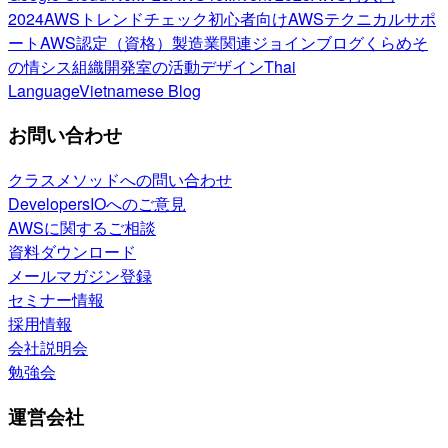
2024
AWSトレンドチェック
初心者向け
AWSテクニカルサポ
ート
AWS認定（資格）
製造業関連
ジョインブログ
くらめそ
の情シス
組織開発室の活動
デザイン
Thai
Language
Vietnamese Blog
お問い合わせ
クラスメソッドへの問い合わせ
DevelopersIOへのご意見
AWSに関するご相談
資料ダウンロード
メールマガジン登録
セミナー情報
採用情報
会社説明会
勉強会
運営会社