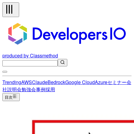
produced by Classmethod
Trending
AWS
Claude
Bedrock
Google Cloud
Azure
セミナー
会
社説明会
勉強会
事例
採用
目次