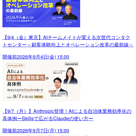
【9/4（金）東京】AIチームメイトが変える次世代コンタク
トセンター～顧客体験向上とオペレーション改革の最前線～
開催前
2026年9月4日(金) 15:00
【9/7（月）】Anthropic登壇！AIによる自治体業務効率化の
具体例ーSkillsで広がるClaudeの使い方ー
開催前
2026年9月7日(月) 15:00