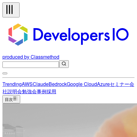
produced by Classmethod
Trending
AWS
Claude
Bedrock
Google Cloud
Azure
セミナー
会
社説明会
勉強会
事例
採用
目次