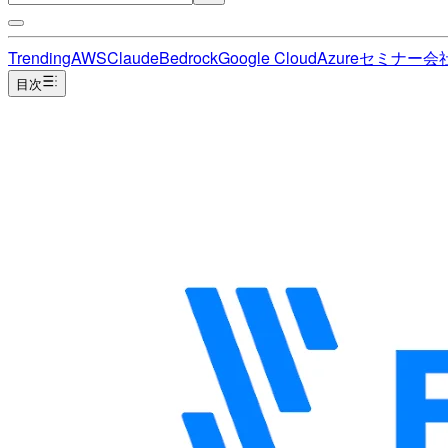
Trending
AWS
Claude
Bedrock
Google Cloud
Azure
セミナー
会
目次