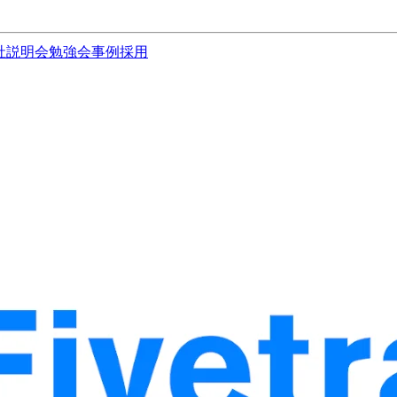
社説明会
勉強会
事例
採用