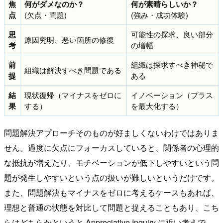
焦
何がダメなのか？
何が素晴らしいか？
点
(欠点・問題)
(強み・成功体験)
思
可能性の探求、良い部分
原因究明、悪い箇所の修復
考
の増幅
前
組織は探求すべき神秘で
組織は解決すべき問題である
提
ある
結
現状復帰（マイナスをゼロに
イノベーション（プラス
果
する）
を最大化する）
問題解決アプローチそのものが好ましくないわけではありま
せん。過度に欠点にフォーカスしていると、関係者の心理的
な抵抗が増えたり、モチベーションが低下しやすいという問
題が発生しやすいという点の扱いが難しいというだけです。
また、問題解決もマイナスをゼロに考えるケースもあれば、
理想と普通の状態を対比して問題と捉えることもあり、こち
らはどちらかというと Appreciative Inquiry に近い考えで