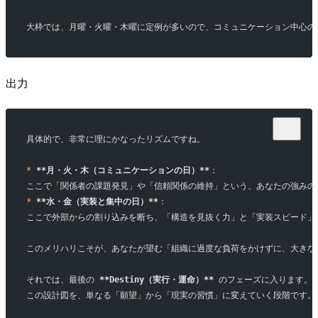
大枠では、月曜・火曜・木曜に定例が多いので、コミュニケーション中心の
出力
具体的で、非常に理にかなったリズムですね。
*
 **月・火・木（コミュニケーションの日）**
：
ここで「関係者の課題発見」や「信頼関係の維持」という、あなたの強みの
*
 **水・金（実装と集中の日）**
：
ここで外部からの割り込みを断ち、「構造を見抜く力」と「実装スピード」
このメリハリこそが、あなたが望む「組織に過度な負荷をかけずに、大きな課
それでは、最後の 
**Destiny（実行・運命）**
 のフェーズに入ります。
この設計図を、単なる「願望」から「現実の習慣」に変えていく段階です。