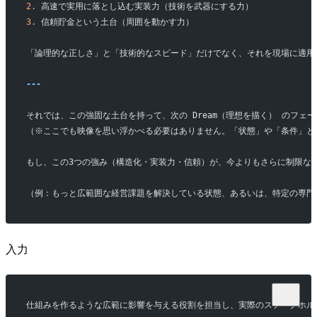
2.
 高速で実用に落とし込む実装力（技術を武器にする力）
3.
 信頼貯金という土台（周囲を動かす力）
「論理的な正しさ」と「技術的なスピード」だけでなく、それを現場に適用
---
それでは、この強固な土台を持って、次の Dream（理想を描く） のフェ
（※ここでも映像を思い浮かべる必要はありません。「状態」や「条件」と
もし、この3つの強み（構造化・実装力・信頼）が、今よりもさらに制限な
（例：もっと広範囲な経営課題を解決している状態、あるいは、特定の専門
入力
仕組みを作るような広範に影響を与える役割を担当し、実際のステークホル