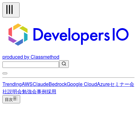
produced by Classmethod
Trending
AWS
Claude
Bedrock
Google Cloud
Azure
セミナー
会
社説明会
勉強会
事例
採用
目次