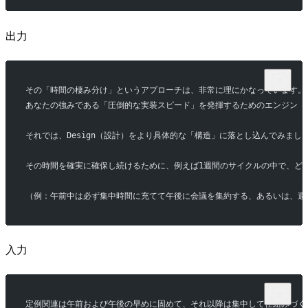
出力
その「時間の棲み分け」というアプローチは、非常に理にかなっています。
あなたの強みである「圧倒的な実装スピード」を発揮するためのエンジン（
それでは、Design（設計）をより具体的な「構造」に落とし込んでみまし
その時間を確実に確保し続けるために、例えば1週間のサイクルの中で、ど
（例：午前中は必ず集中時間に充てて午後に会議を集約する、あるいは、週
入力
定例関連は午前および午後の早めに固めて、それ以降は集中して仕組みづく