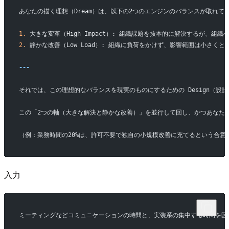
あなたの描く理想（Dream）は、以下の2つのエンジンのバランスが取れて
1.
 大きな変革（High Impact）: 組織課題を抜本的に解決するが、
2.
 静かな改善（Low Load）: 組織に負荷をかけず、影響範囲は小さ
---
それでは、この理想的なバランスを現実のものにするための Design（設
この「2つの軸（大きな解決と静かな改善）」を並行して回し、かつあなた
（例：業務時間の20%は、許可不要で独自の小規模改善に充てるという合意
入力
ミーティングなどコミュニケーションの時間と、実装系の集中する時間を区