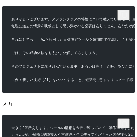
ありがとうございます。アファンタジアの特性について教えていただき、感
無理に過去の情景を映像として思い浮かべる必要はありません。あなたが経
それにしても、「AIを活用した目標設定ツールを短期間で作成し、全社導
では、その成功体験をもう少し分解してみましょう。
そのプロジェクトに取り組んでいる最中、あるいは完了した時、あなたにと
（例：新しい技術（AI）をハックすること、短期間で形にするスピード感
入力
大きく2箇所あります。ツールの構想を大枠で練っていて、動作確認をした
もう1つが、実際に試験導入や本番導入時に使ってくださった方が飾らない