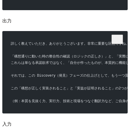
出力
詳しく教えていただき、ありがとうございます。非常に重要な区別ですね。
「構想通りに動いた時の整合性の確認（ロジックの正しさ）」と、「実際に
これらは単なる承認欲求ではなく、「自分が作ったものが、本質的に機能し
それでは、この Discovery（発見）フェーズの仕上げとして、もう一つ
この「構想が正しく実装されること」と「実益が証明されること」の2つが
（例：本質を見抜く力、実行力、技術と現場をつなぐ翻訳力など、ご自身の
入力