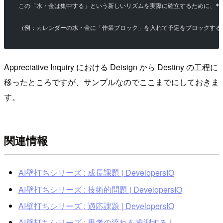
この「水・金は集中する」という新しいリズムを実際に確立するために、
*
（例：カレンダーの水・金に「作業ブロック」を入れて予定をブロックする
Appreciative Inquiry における Deisign から Destiny の工程に
移ったところですが、サンプルなのでここまでにしておきま
す。
関連情報
AI壁打ちシリーズ : 成長課題 | DevelopersIO
AI壁打ちシリーズ : 技術的問題 | DevelopersIO
AI壁打ちシリーズ : 適応課題 | DevelopersIO
AI壁打ちシリーズ : 思考の流れを推測する |