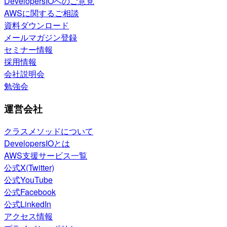
DevelopersIOへのご意見
AWSに関するご相談
資料ダウンロード
メールマガジン登録
セミナー情報
採用情報
会社説明会
勉強会
運営会社
クラスメソッドについて
DevelopersIOとは
AWS支援サービス一覧
公式X(Twitter)
公式YouTube
公式Facebook
公式LinkedIn
アクセス情報