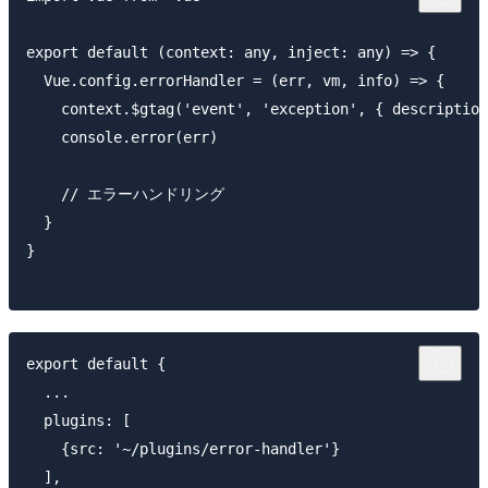
export default (context: any, inject: any) => {

  Vue.config.errorHandler = (err, vm, info) => {

    context.$gtag('event', 'exception', { description
    console.error(err)

    // エラーハンドリング

  }

}

export default {

  ...

  plugins: [

    {src: '~/plugins/error-handler'}

  ],
