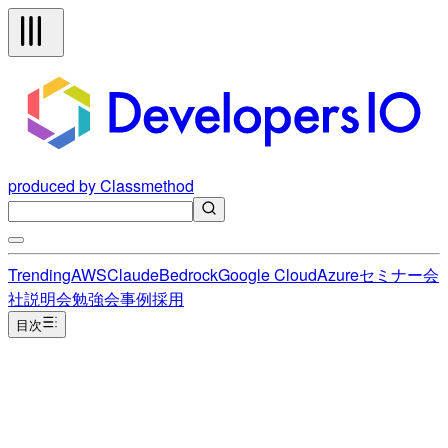
produced by Classmethod
Trending
AWS
Claude
Bedrock
Google Cloud
Azure
セミナー
会
社説明会
勉強会
事例
採用
目次