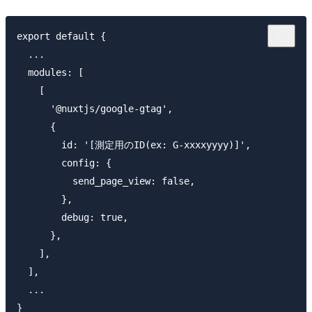
export default {

  ...

  modules: [

    [

      '@nuxtjs/google-gtag',

      {

        id: '[測定用のID(ex: G-xxxxyyyy)]',

        config: {

          send_page_view: false,

        },

        debug: true,

      },

    ],

  ],

  ...
