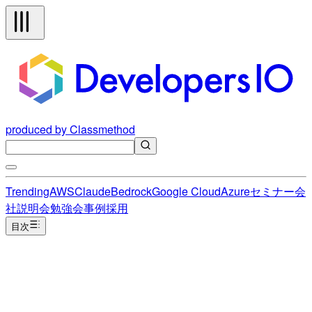
produced by Classmethod
Trending
AWS
Claude
Bedrock
Google Cloud
Azure
セミナー
会
社説明会
勉強会
事例
採用
目次