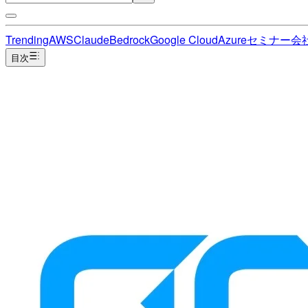
Trending
AWS
Claude
Bedrock
Google Cloud
Azure
セミナー
会
目次