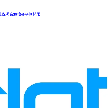
社説明会
勉強会
事例
採用