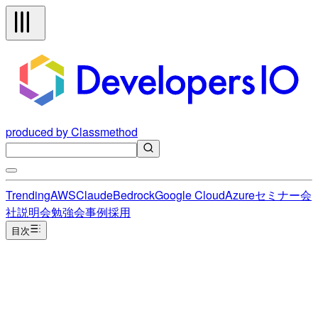
produced by Classmethod
Trending
AWS
Claude
Bedrock
Google Cloud
Azure
セミナー
会
社説明会
勉強会
事例
採用
目次